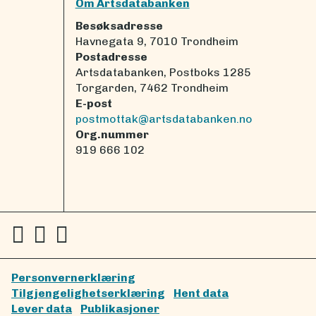
Om Artsdatabanken
Besøksadresse
Havnegata 9, 7010 Trondheim
Postadresse
Artsdatabanken, Postboks 1285
Torgarden, 7462 Trondheim
E-post
postmottak@artsdatabanken.no
Org.nummer
919 666 102
Personvernerklæring
Tilgjengelighetserklæring
Hent data
Lever data
Publikasjoner