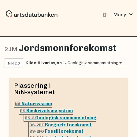
expand_more
Meny
Jordsmonnforekomst
2JM
Kilde til variasjon
i
Geologisk sammensetning
2
NiN 2.0
Plassering i
NiN-systemet
Natursystem
NA
Beskrivelsessystem
BS
Geologisk sammensetning
BS-2
Bergartsforekomst
BS-2BE
Fossilforekomst
BS-2FO