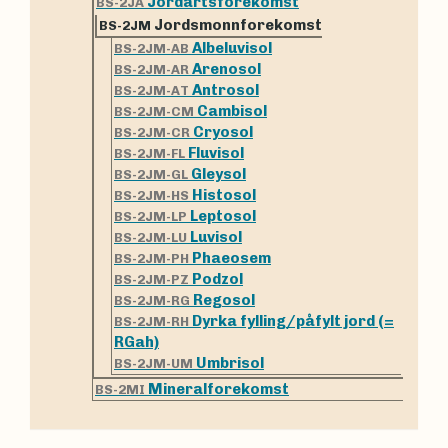
Jordartsforekomst
BS-2JA
Jordsmonnforekomst
BS-2JM
Albeluvisol
BS-2JM-AB
Arenosol
BS-2JM-AR
Antrosol
BS-2JM-AT
Cambisol
BS-2JM-CM
Cryosol
BS-2JM-CR
Fluvisol
BS-2JM-FL
Gleysol
BS-2JM-GL
Histosol
BS-2JM-HS
Leptosol
BS-2JM-LP
Luvisol
BS-2JM-LU
Phaeosem
BS-2JM-PH
Podzol
BS-2JM-PZ
Regosol
BS-2JM-RG
Dyrka fylling/påfylt jord (=
BS-2JM-RH
RGah)
Umbrisol
BS-2JM-UM
Mineralforekomst
BS-2MI