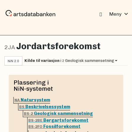
expand_more
Meny
Jordartsforekomst
2JA
Kilde til variasjon
i
Geologisk sammensetning
2
NiN 2.0
Plassering i
NiN-systemet
Natursystem
NA
Beskrivelsessystem
BS
Geologisk sammensetning
BS-2
Bergartsforekomst
BS-2BE
Fossilforekomst
BS-2FO