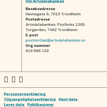
Om Artsdatabanken
Besøksadresse
Havnegata 9, 7010 Trondheim
Postadresse
Artsdatabanken, Postboks 1285
Torgarden, 7462 Trondheim
E-post
postmottak@artsdatabanken.no
Org.nummer
919 666 102
Personvernerklæring
Tilgjengelighetserklæring
Hent data
Lever data
Publikasjoner