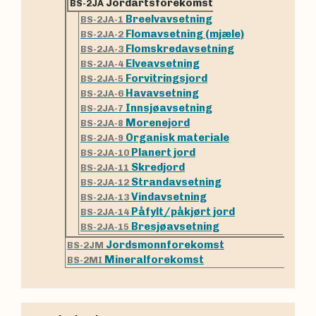
Jordartsforekomst
BS-2JA
Breelvavsetning
BS-2JA-1
Flomavsetning (mjæle)
BS-2JA-2
Flomskredavsetning
BS-2JA-3
Elveavsetning
BS-2JA-4
Forvitringsjord
BS-2JA-5
Havavsetning
BS-2JA-6
Innsjøavsetning
BS-2JA-7
Morenejord
BS-2JA-8
Organisk materiale
BS-2JA-9
Planert jord
BS-2JA-10
Skredjord
BS-2JA-11
Strandavsetning
BS-2JA-12
Vindavsetning
BS-2JA-13
Påfylt/påkjørt jord
BS-2JA-14
Bresjøavsetning
BS-2JA-15
Jordsmonnforekomst
BS-2JM
Mineralforekomst
BS-2MI