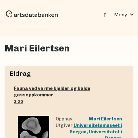
expand_more
Meny
Mari Eilertsen
Bidrag
Fauna ved varme kjelder og kalde
gassoppkommer
3-20
Opphav
Mari Eilertsen
Utgiver
Universitetsmuseet i
Bergen, Universitetet i