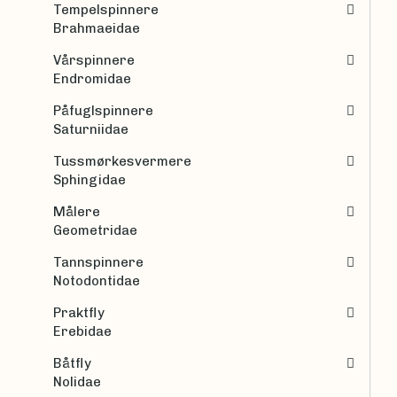
Tempelspinnere
Brahmaeidae
Vårspinnere
Endromidae
Påfuglspinnere
Saturniidae
Tussmørkesvermere
Sphingidae
Målere
Geometridae
Tannspinnere
Notodontidae
Praktfly
Erebidae
Båtfly
Nolidae