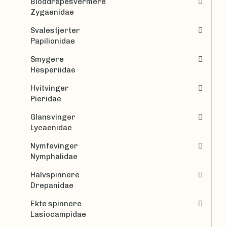
Bloddråpesvermere
Zygaenidae
Svalestjerter
Papilionidae
Smygere
Hesperiidae
Hvitvinger
Pieridae
Glansvinger
Lycaenidae
Nymfevinger
Nymphalidae
Halvspinnere
Drepanidae
Ekte spinnere
Lasiocampidae