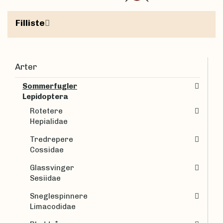
Filliste
Arter
Sommerfugler
Lepidoptera
Rotetere
Hepialidae
Tredrepere
Cossidae
Glassvinger
Sesiidae
Sneglespinnere
Limacodidae