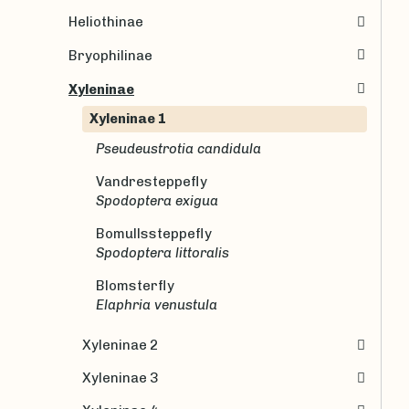
Heliothinae
Bryophilinae
Xyleninae
Xyleninae 1
Pseudeustrotia candidula
Vandresteppefly
Spodoptera exigua
Bomullssteppefly
Spodoptera littoralis
Blomsterfly
Elaphria venustula
Xyleninae 2
Xyleninae 3