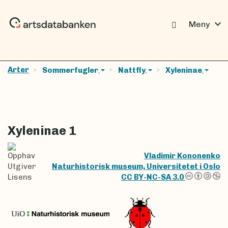
expand_more
Meny
Arter
Sommerfugler
Nattfly
Xyleninae
Xyleninae 1
Opphav
Vladimir Kononenko
Utgiver
Naturhistorisk museum, Universitetet i Oslo
Lisens
CC BY-NC-SA 3.0