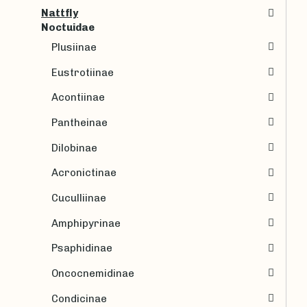
Nattfly
Noctuidae
Plusiinae
Eustrotiinae
Acontiinae
Pantheinae
Dilobinae
Acronictinae
Cuculliinae
Amphipyrinae
Psaphidinae
Oncocnemidinae
Condicinae