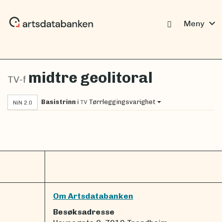
expand_more
Meny
midtre geolitoral
TV-f
Basistrinn
i
Tørrleggingsvarighet
TV
NiN 2.0
Om Artsdatabanken
Besøksadresse