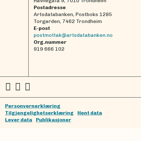
Havnegata 9, 7010 Trondheim
Postadresse
Artsdatabanken, Postboks 1285
Torgarden, 7462 Trondheim
E-post
postmottak@artsdatabanken.no
Org.nummer
919 666 102
Personvernerklæring
Tilgjengelighetserklæring
Hent data
Lever data
Publikasjoner