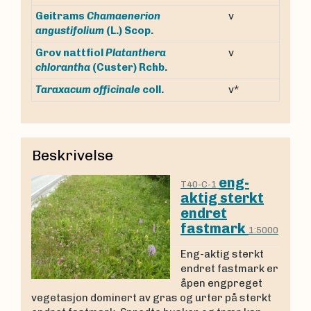
Geitrams
Chamaenerion
v
angustifolium
(L.) Scop.
Grov nattfiol
Platanthera
v
chlorantha
(Custer) Rchb.
v*
Taraxacum officinale
coll.
Beskrivelse
eng-
T40-C-1
aktig sterkt
endret
fastmark
1:5000
Eng-aktig sterkt
endret fastmark er
åpen engpreget
vegetasjon dominert av gras og urter på sterkt