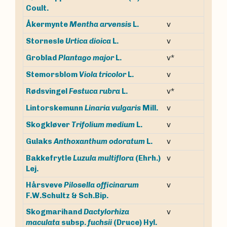
Coult.
v
Åkermynte
Mentha arvensis
L.
v
Stornesle
Urtica dioica
L.
v*
Groblad
Plantago major
L.
v
Stemorsblom
Viola tricolor
L.
v*
Rødsvingel
Festuca rubra
L.
v
Lintorskemunn
Linaria vulgaris
Mill.
v
Skogkløver
Trifolium medium
L.
v
Gulaks
Anthoxanthum odoratum
L.
Bakkefrytle
Luzula multiflora
(Ehrh.)
v
Lej.
Hårsveve
Pilosella officinarum
v
F.W.Schultz & Sch.Bip.
Skogmarihand
Dactylorhiza
v
maculata
subsp.
fuchsii
(Druce) Hyl.