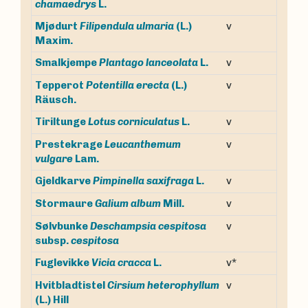
chamaedrys
L.
Mjødurt
Filipendula ulmaria
(L.)
v
Maxim.
v
Smalkjempe
Plantago lanceolata
L.
Tepperot
Potentilla erecta
(L.)
v
Räusch.
v
Tiriltunge
Lotus corniculatus
L.
Prestekrage
Leucanthemum
v
vulgare
Lam.
v
Gjeldkarve
Pimpinella saxifraga
L.
v
Stormaure
Galium album
Mill.
Sølvbunke
Deschampsia cespitosa
v
subsp.
cespitosa
v*
Fuglevikke
Vicia cracca
L.
Hvitbladtistel
Cirsium heterophyllum
v
(L.) Hill