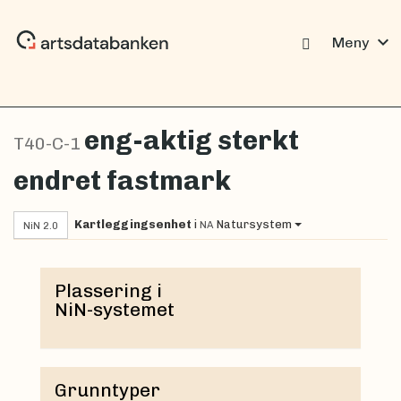
expand_more
Meny
eng-aktig sterkt
T40-C-1
endret fastmark
Kartleggingsenhet
i
Natursystem
NA
NiN 2.0
Plassering i
NiN-systemet
Grunntyper