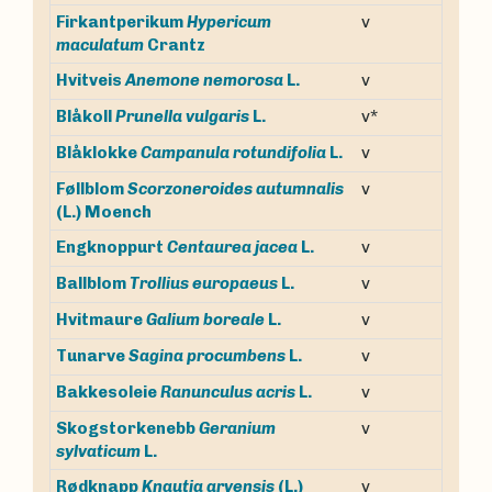
Firkantperikum
Hypericum
v
maculatum
Crantz
v
Hvitveis
Anemone nemorosa
L.
v*
Blåkoll
Prunella vulgaris
L.
v
Blåklokke
Campanula rotundifolia
L.
Føllblom
Scorzoneroides autumnalis
v
(L.) Moench
v
Engknoppurt
Centaurea jacea
L.
v
Ballblom
Trollius europaeus
L.
v
Hvitmaure
Galium boreale
L.
v
Tunarve
Sagina procumbens
L.
v
Bakkesoleie
Ranunculus acris
L.
Skogstorkenebb
Geranium
v
sylvaticum
L.
Rødknapp
Knautia arvensis
(L.)
v