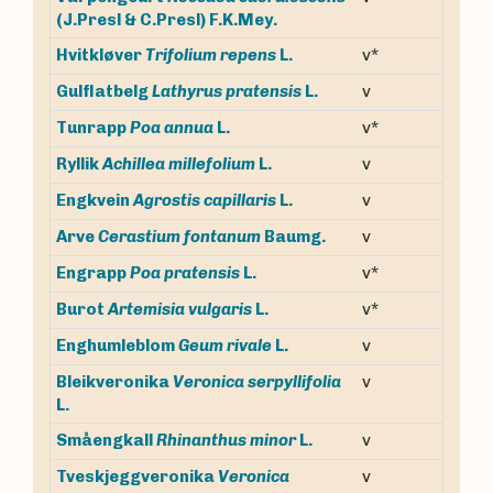
(J.Presl & C.Presl) F.K.Mey.
v*
Hvitkløver
Trifolium repens
L.
v
Gulflatbelg
Lathyrus pratensis
L.
v*
Tunrapp
Poa annua
L.
v
Ryllik
Achillea millefolium
L.
v
Engkvein
Agrostis capillaris
L.
v
Arve
Cerastium fontanum
Baumg.
v*
Engrapp
Poa pratensis
L.
v*
Burot
Artemisia vulgaris
L.
v
Enghumleblom
Geum rivale
L.
Bleikveronika
Veronica serpyllifolia
v
L.
v
Småengkall
Rhinanthus minor
L.
Tveskjeggveronika
Veronica
v