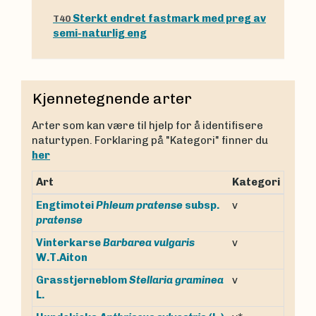
Sterkt endret fastmark med preg av
T40
semi-naturlig eng
Kjennetegnende arter
Arter som kan være til hjelp for å identifisere
naturtypen. Forklaring på "Kategori" finner du
her
Art
Kategori
Engtimotei
Phleum pratense
subsp.
v
pratense
Vinterkarse
Barbarea vulgaris
v
W.T.Aiton
Grasstjerneblom
Stellaria graminea
v
L.