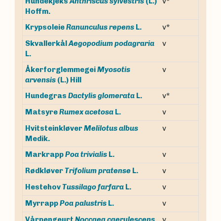
Hundekjeks
Anthriscus sylvestris
(L.)
v*
Hoffm.
v*
Krypsoleie
Ranunculus repens
L.
Skvallerkål
Aegopodium podagraria
v
L.
Åkerforglemmegei
Myosotis
v
arvensis
(L.) Hill
v*
Hundegras
Dactylis glomerata
L.
v
Matsyre
Rumex acetosa
L.
Hvitsteinkløver
Melilotus albus
v
Medik.
v
Markrapp
Poa trivialis
L.
v
Rødkløver
Trifolium pratense
L.
v
Hestehov
Tussilago farfara
L.
v
Myrrapp
Poa palustris
L.
Vårpengeurt
Noccaea caerulescens
v