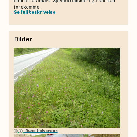
endret fastmark. Spredte busker og trær kan
forekomme.
Se full beskrivelse
Bilder
|
Rune Halvorsen