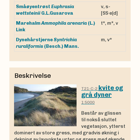
Småøyentrøst
Euphrasia
v, s-
wettsteinii
G.L.Gusarova
[SS∙e|d]
Marehalm
Ammophila arenaria
(L.)
t*, m*, v
Link
Dynehårstjerne
Syntrichia
m, v*
ruraliformis
(Besch.) Mans.
Beskrivelse
kvite og
T21-C-2
grå dyner
1:5000
Består av glissen
til nokså sluttet
vegetasjon, ytterst
dominert av store gress, med gradvis økning i
dekning av lavvokste urter og gress med økende