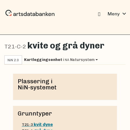
expand_more
Meny
kvite og grå dyner
T21-C-2
Kartleggingsenhet
i
Natursystem
NA
NiN 2.0
Plassering i
NiN-systemet
Grunntyper
kvit dyne
T21-3