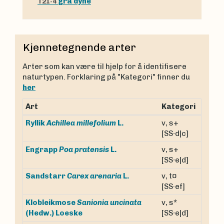
grå dyne
T21-4
Kjennetegnende arter
Arter som kan være til hjelp for å identifisere
naturtypen. Forklaring på "Kategori" finner du
her
Art
Kategori
v, s+
Ryllik
Achillea millefolium
L.
[SS∙d|c]
v, s+
Engrapp
Poa pratensis
L.
[SS∙e|d]
v, t¤
Sandstarr
Carex arenaria
L.
[SS·ef]
Klobleikmose
Sanionia uncinata
v, s*
(Hedw.) Loeske
[SS∙e|d]