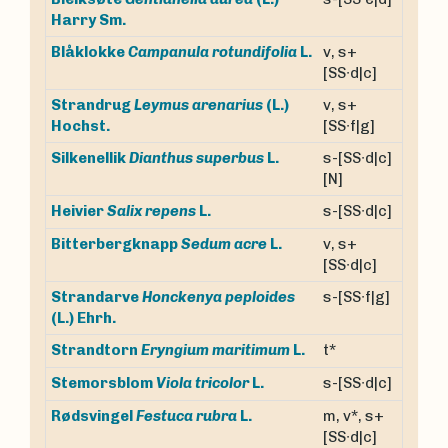
Harry Sm.
v, s+
Blåklokke
Campanula rotundifolia
L.
[SS∙d|c]
Strandrug
Leymus arenarius
(L.)
v, s+
Hochst.
[SS∙f|g]
s-[SS∙d|c]
Silkenellik
Dianthus superbus
L.
[N]
s-[SS∙d|c]
Heivier
Salix repens
L.
v, s+
Bitterbergknapp
Sedum acre
L.
[SS∙d|c]
Strandarve
Honckenya peploides
s-[SS∙f|g]
(L.) Ehrh.
t*
Strandtorn
Eryngium maritimum
L.
s-[SS∙d|c]
Stemorsblom
Viola tricolor
L.
m, v*, s+
Rødsvingel
Festuca rubra
L.
[SS∙d|c]