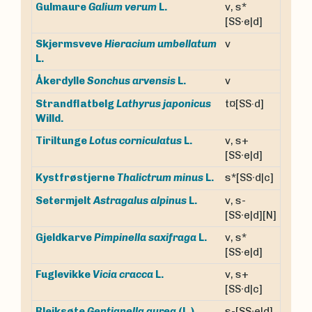
v, s*
Gulmaure
Galium verum
L.
[SS∙e|d]
Skjermsveve
Hieracium umbellatum
v
L.
v
Åkerdylle
Sonchus arvensis
L.
Strandflatbelg
Lathyrus japonicus
t¤[SS·d]
Willd.
v, s+
Tiriltunge
Lotus corniculatus
L.
[SS∙e|d]
s*[SS∙d|c]
Kystfrøstjerne
Thalictrum minus
L.
v, s-
Setermjelt
Astragalus alpinus
L.
[SS∙e|d][N]
v, s*
Gjeldkarve
Pimpinella saxifraga
L.
[SS∙e|d]
v, s+
Fuglevikke
Vicia cracca
L.
[SS∙d|c]
Bleiksøte
Gentianella aurea
(L.)
s-[SS∙e|d]