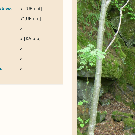
s+[UE·c|d]
awksw.
s*[UE·c|d]
v
s-[KA·c|b]
v
v
v
io