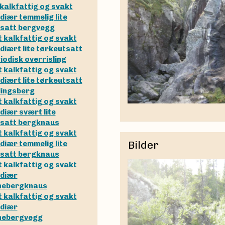
t kalkfattig og svakt
diær temmelig lite
satt bergvegg
tt kalkfattig og svakt
diært lite tørkeutsatt
iodisk overrisling
tt kalkfattig og svakt
diært lite tørkeutsatt
lingsberg
tt kalkfattig og svakt
diær svært lite
satt bergknaus
tt kalkfattig og svakt
Bilder
diær temmelig lite
satt bergknaus
tt kalkfattig og svakt
ediær
nebergknaus
tt kalkfattig og svakt
ediær
nebergvegg