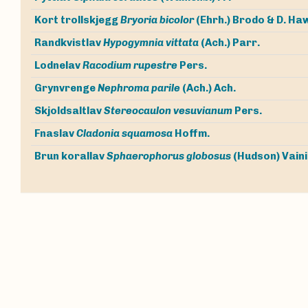
Kort trollskjegg
Bryoria bicolor
(Ehrh.) Brodo & D. H
Randkvistlav
Hypogymnia vittata
(Ach.) Parr.
Lodnelav
Racodium rupestre
Pers.
Grynvrenge
Nephroma parile
(Ach.) Ach.
Skjoldsaltlav
Stereocaulon vesuvianum
Pers.
Fnaslav
Cladonia squamosa
Hoffm.
Brun korallav
Sphaerophorus globosus
(Hudson) Vain