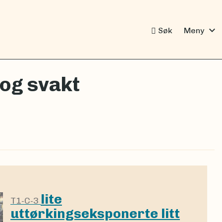
expand_more
Søk
Meny
 og svakt
lite
T1-C-3
uttørkingseksponerte litt