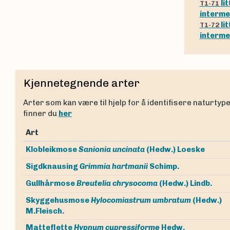
li
T1-71
interm
li
T1-72
interm
Kjennetegnende arter
Arter som kan være til hjelp for å identifisere naturtyp
finner du
her
Art
Klobleikmose
Sanionia uncinata
(Hedw.) Loeske
Sigdknausing
Grimmia hartmanii
Schimp.
Gullhårmose
Breutelia chrysocoma
(Hedw.) Lindb.
Skyggehusmose
Hylocomiastrum umbratum
(Hedw.)
M.Fleisch.
Matteflette
Hypnum cupressiforme
Hedw.