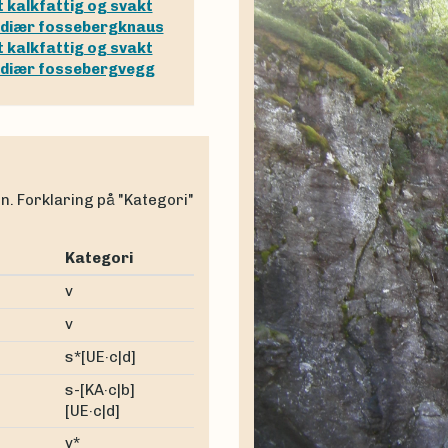
tt kalkfattig og svakt
ediær fossebergknaus
tt kalkfattig og svakt
ediær fossebergvegg
en. Forklaring på "Kategori"
Kategori
v
v
s*[UE·c|d]
s-[KA·c|b]
[UE·c|d]
v*