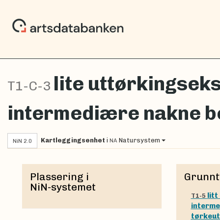
lite uttørkingseks
T1-C-3
intermediære nakne b
Kartleggingsenhet
i
Natursystem
NA
NiN 2.0
Plassering i
Grunnt
NiN-systemet
lit
T1-5
interme
tørkeut