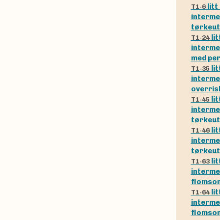
lit
T1-6
interme
tørkeut
li
T1-24
interme
med per
li
T1-35
interme
overris
li
T1-45
interme
tørkeut
li
T1-46
interme
tørkeut
li
T1-63
interm
flomso
li
T1-64
interm
flomso