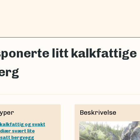
ponerte litt kalkfattige
erg
yper
Beskrivelse
t kalkfattig og svakt
diær svært lite
satt bergvegg