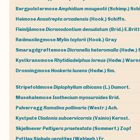
Bergpolstermose
Amphidium mougeotii
(Schimp.) Sch
Heimose
Anastrepta orcadensis
(Hook.) Schiffn.
Fleinljåmose
Dicranodontium denudatum
(Brid.) E.Brit
Rødmuslingmose
Mylia taylorii
(Hook.) Gray
Smaragdgrøftemose
Dicranella heteromalla
(Hedw.) 
Kystkransmose
Rhytidiadelphus loreus
(Hedw.) Warns
Dronningmose
Hookeria lucens
(Hedw.) Sm.
Stripefoldmose
Diplophyllum albicans
(L.) Dumort.
Musehalemose
Isothecium myosuroides
Brid.
Pulverragg
Ramalina pollinaria
(Westr.) Ach.
Kystpute
Cladonia subcervicornis
(Vainio) Kernst.
Skjellnever
Peltigera praetextata
(Sommerf.) Zopf
Pyttlav
Siphula ceratites
(Wahlenb.) Fr.