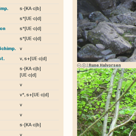
s-[KA·c|b]
imp.
s*[UE·c|d]
s*[UE·c|d]
ton
s*[UE·c|d]
v
Schimp.
v, s+[UE·c|d]
t.
|
Rune Halvorsen
s-[KA·c|b]
[UE·c|d]
v
v*, s+[UE·c|d]
v
v
s-[KA·c|b]
v