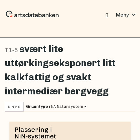
expand_more
Meny
svært lite
T1-5
uttørkingseksponert litt
kalkfattig og svakt
intermediær bergvegg
Grunntype
i
Natursystem
NA
NiN 2.0
Plassering i
NiN-systemet