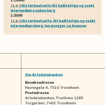
1:10000
lite tørkeutsatte litt kalkfattige og svakt
T1-D-3
intermediære nakne berg
1:2500
lite tørkeutsatte, litt kalkfattige og svakt
T1-B-3
intermediæreberg, bergvegger og knauser
Om Artsdatabanken
Besøksadresse
Havnegata 9, 7010 Trondheim
Postadresse
Artsdatabanken, Postboks 1285
Torgarden, 7462 Trondheim