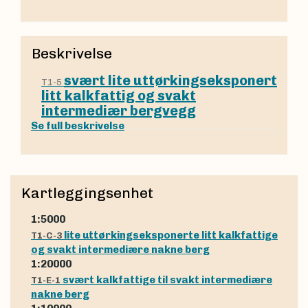
Beskrivelse
svært lite uttørkingseksponert
T1-5
litt kalkfattig og svakt
intermediær bergvegg
Se full beskrivelse
Kartleggingsenhet
1:5000
lite uttørkingseksponerte litt kalkfattige
T1-C-3
og svakt intermediære nakne berg
1:20000
svært kalkfattige til svakt intermediære
T1-E-1
nakne berg