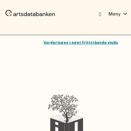
expand_more
Meny
Vurderingen i eget frittstående vindu