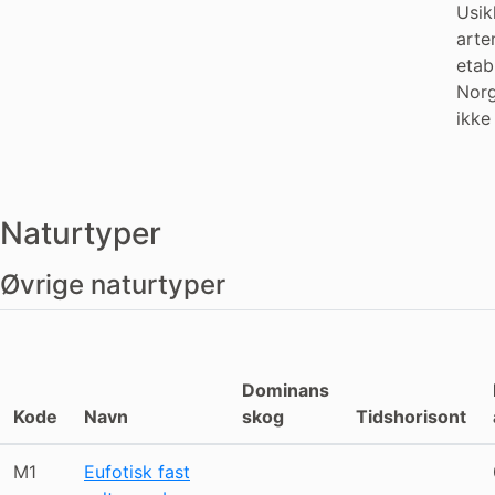
Usik
arte
etabl
Norg
ikke
Naturtyper
Øvrige naturtyper
Dominans
Kode
Navn
skog
Tidshorisont
M1
Eufotisk fast