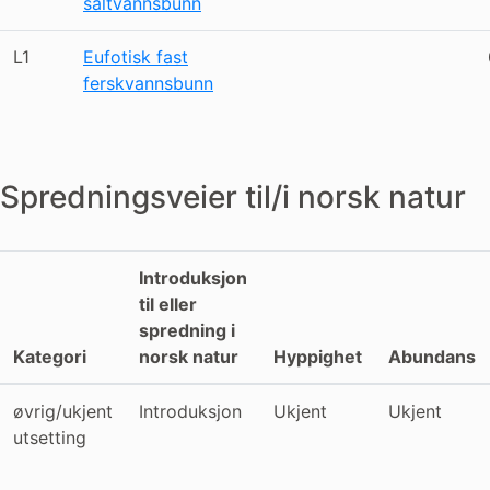
saltvannsbunn
L1
Eufotisk fast
ferskvannsbunn
Spredningsveier til/i norsk natur
Introduksjon
til eller
spredning i
Kategori
norsk natur
Hyppighet
Abundans
øvrig/ukjent
Introduksjon
Ukjent
Ukjent
utsetting