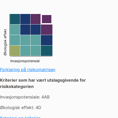
[44]
14
24
34
13
23
33
43
Økologisk effekt
12
22
32
42
11
21
31
41
Invasjonspotensial
Forklaring på risikomatrisen
Kriterier som har vært utslagsgivende for
risikokategorien
Invasjonspotensiale: 4AB
Økologisk effekt: 4D