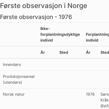
Første observasjon i Norge
Første observasjon - 1976
Ikke-
forplantningsdyktige
Forplantnin
individ
individ
År
Sted
År
Ste
Innendørs
Produksjonsareal
(utendørs)
Norsk natur
1976
Sørs
Kråk
Østf