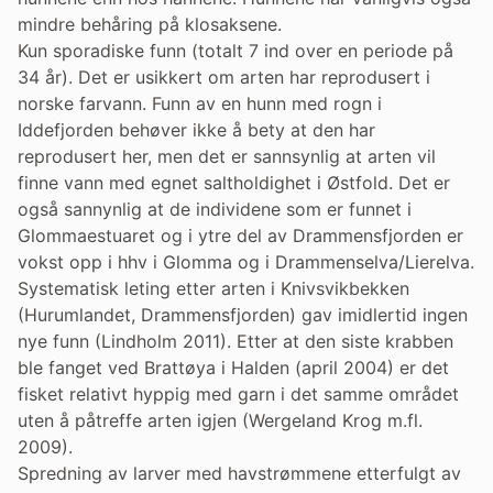
mindre behåring på klosaksene.
Kun sporadiske funn (totalt 7 ind over en periode på
34 år). Det er usikkert om arten har reprodusert i
norske farvann. Funn av en hunn med rogn i
Iddefjorden behøver ikke å bety at den har
reprodusert her, men det er sannsynlig at arten vil
finne vann med egnet saltholdighet i Østfold. Det er
også sannynlig at de individene som er funnet i
Glommaestuaret og i ytre del av Drammensfjorden er
vokst opp i hhv i Glomma og i Drammenselva/Lierelva.
Systematisk leting etter arten i Knivsvikbekken
(Hurumlandet, Drammensfjorden) gav imidlertid ingen
nye funn (Lindholm 2011). Etter at den siste krabben
ble fanget ved Brattøya i Halden (april 2004) er det
fisket relativt hyppig med garn i det samme området
uten å påtreffe arten igjen (Wergeland Krog m.fl.
2009).
Spredning av larver med havstrømmene etterfulgt av