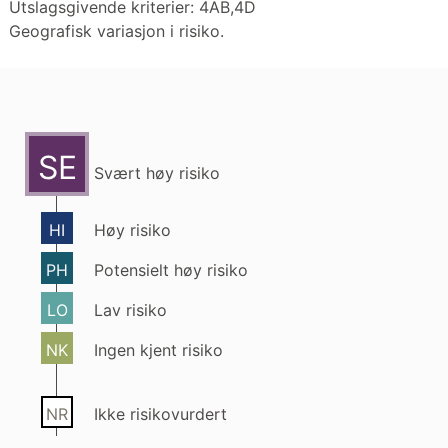
Utslagsgivende kriterier: 4AB,4D
Geografisk variasjon i risiko.
SE
Svært høy risiko
HI
Høy risiko
PH
Potensielt høy risiko
LO
Lav risiko
NK
Ingen kjent risiko
NR
Ikke risikovurdert