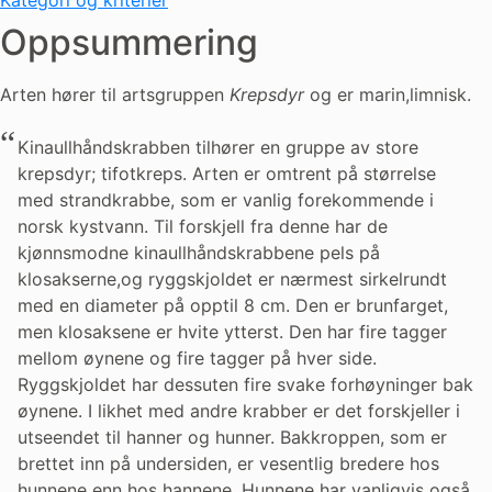
Kategori og kriterier
Oppsummering
Arten hører til artsgruppen
Krepsdyr
og er marin,limnisk.
Kinaullhåndskrabben tilhører en gruppe av store
krepsdyr; tifotkreps. Arten er omtrent på størrelse
med strandkrabbe, som er vanlig forekommende i
norsk kystvann. Til forskjell fra denne har de
kjønnsmodne kinaullhåndskrabbene pels på
klosakserne,og ryggskjoldet er nærmest sirkelrundt
med en diameter på opptil 8 cm. Den er brunfarget,
men klosaksene er hvite ytterst. Den har fire tagger
mellom øynene og fire tagger på hver side.
Ryggskjoldet har dessuten fire svake forhøyninger bak
øynene. I likhet med andre krabber er det forskjeller i
utseendet til hanner og hunner. Bakkroppen, som er
brettet inn på undersiden, er vesentlig bredere hos
hunnene enn hos hannene. Hunnene har vanligvis også