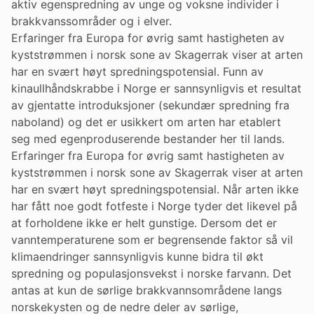
aktiv egenspredning av unge og voksne individer i
brakkvanssområder og i elver.
Erfaringer fra Europa for øvrig samt hastigheten av
kyststrømmen i norsk sone av Skagerrak viser at arten
har en svært høyt spredningspotensial. Funn av
kinaullhåndskrabbe i Norge er sannsynligvis et resultat
av gjentatte introduksjoner (sekundær spredning fra
naboland) og det er usikkert om arten har etablert
seg med egenproduserende bestander her til lands.
Erfaringer fra Europa for øvrig samt hastigheten av
kyststrømmen i norsk sone av Skagerrak viser at arten
har en svært høyt spredningspotensial. Når arten ikke
har fått noe godt fotfeste i Norge tyder det likevel på
at forholdene ikke er helt gunstige. Dersom det er
vanntemperaturene som er begrensende faktor så vil
klimaendringer sannsynligvis kunne bidra til økt
spredning og populasjonsvekst i norske farvann. Det
antas at kun de sørlige brakkvannsområdene langs
norskekysten og de nedre deler av sørlige,