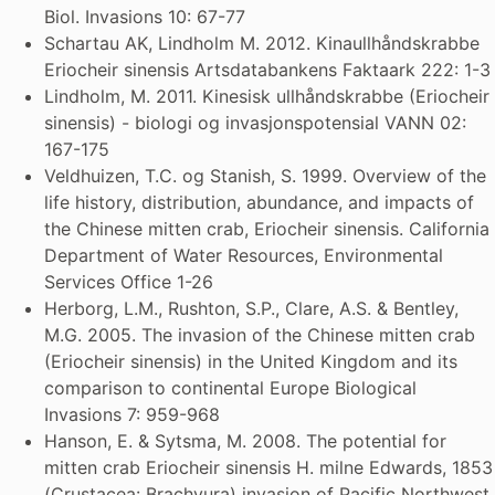
Biol. Invasions 10: 67-77
Schartau AK, Lindholm M. 2012. Kinaullhåndskrabbe
Eriocheir sinensis Artsdatabankens Faktaark 222: 1-3
Lindholm, M. 2011. Kinesisk ullhåndskrabbe (Eriocheir
sinensis) - biologi og invasjonspotensial VANN 02:
167-175
Veldhuizen, T.C. og Stanish, S. 1999. Overview of the
life history, distribution, abundance, and impacts of
the Chinese mitten crab, Eriocheir sinensis. California
Department of Water Resources, Environmental
Services Office 1-26
Herborg, L.M., Rushton, S.P., Clare, A.S. & Bentley,
M.G. 2005. The invasion of the Chinese mitten crab
(Eriocheir sinensis) in the United Kingdom and its
comparison to continental Europe Biological
Invasions 7: 959-968
Hanson, E. & Sytsma, M. 2008. The potential for
mitten crab Eriocheir sinensis H. milne Edwards, 1853
(Crustacea: Brachyura) invasion of Pacific Northwest