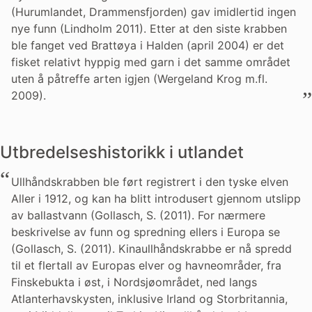
(Hurumlandet, Drammensfjorden) gav imidlertid ingen
nye funn (Lindholm 2011). Etter at den siste krabben
ble fanget ved Brattøya i Halden (april 2004) er det
fisket relativt hyppig med garn i det samme området
uten å påtreffe arten igjen (Wergeland Krog m.fl.
2009).
Utbredelseshistorikk i utlandet
Ullhåndskrabben ble ført registrert i den tyske elven
Aller i 1912, og kan ha blitt introdusert gjennom utslipp
av ballastvann (Gollasch, S. (2011). For nærmere
beskrivelse av funn og spredning ellers i Europa se
(Gollasch, S. (2011). Kinaullhåndskrabbe er nå spredd
til et flertall av Europas elver og havneområder, fra
Finskebukta i øst, i Nordsjøområdet, ned langs
Atlanterhavskysten, inklusive Irland og Storbritannia,