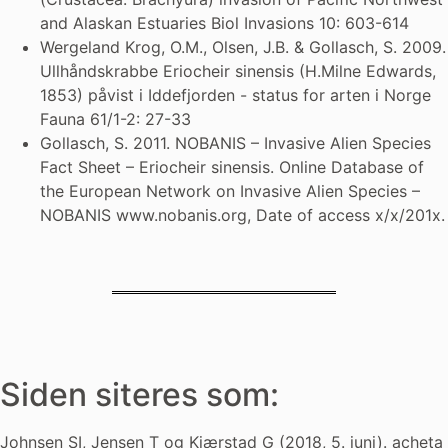
and Alaskan Estuaries Biol Invasions 10: 603-614
Wergeland Krog, O.M., Olsen, J.B. & Gollasch, S. 2009.
Ullhåndskrabbe Eriocheir sinensis (H.Milne Edwards,
1853) påvist i Iddefjorden - status for arten i Norge
Fauna 61/1-2: 27-33
Gollasch, S. 2011. NOBANIS – Invasive Alien Species
Fact Sheet – Eriocheir sinensis. Online Database of
the European Network on Invasive Alien Species –
NOBANIS www.nobanis.org, Date of access x/x/201x.
Siden siteres som:
Johnsen SI, Jensen T og Kjærstad G (2018, 5. juni). acheta