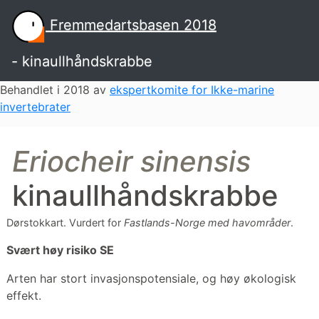
Fremmedartsbasen 2018
- kinaullhåndskrabbe
Behandlet i 2018 av
ekspertkomite for Ikke-marine
invertebrater
Eriocheir sinensis
kinaullhåndskrabbe
Dørstokkart.
Vurdert for
Fastlands-Norge med havområder
.
Svært høy risiko
SE
Arten har stort invasjonspotensiale, og høy økologisk
effekt.