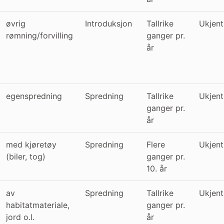
øvrig
Introduksjon
Tallrike
Ukjent
rømning/forvilling
ganger pr.
år
egenspredning
Spredning
Tallrike
Ukjent
ganger pr.
år
med kjøretøy
Spredning
Flere
Ukjent
(biler, tog)
ganger pr.
10. år
av
Spredning
Tallrike
Ukjent
habitatmateriale,
ganger pr.
jord o.l.
år