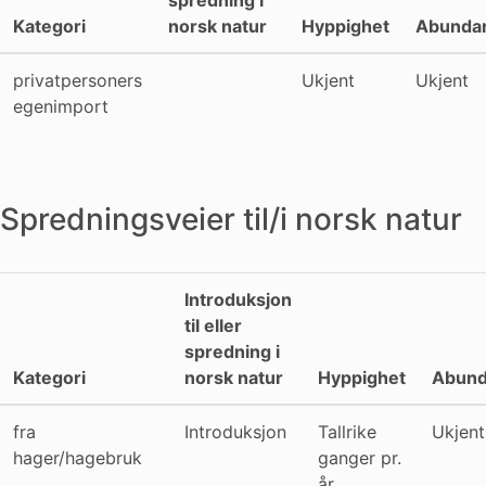
spredning i
Kategori
norsk natur
Hyppighet
Abunda
privatpersoners
Ukjent
Ukjent
egenimport
Spredningsveier til/i norsk natur
Introduksjon
til eller
spredning i
Kategori
norsk natur
Hyppighet
Abund
fra
Introduksjon
Tallrike
Ukjent
hager/hagebruk
ganger pr.
år