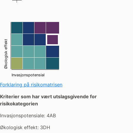
14
24
34
44
[43]
13
23
33
Økologisk effekt
12
22
32
42
11
21
31
41
Invasjonspotensial
Forklaring på risikomatrisen
Kriterier som har vært utslagsgivende for
risikokategorien
Invasjonspotensiale: 4AB
Økologisk effekt: 3DH