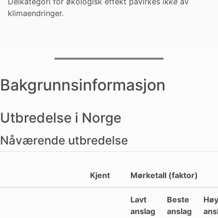
Delkategori for økologisk effekt påvirkes
ikke
av
klimaendringer.
Bakgrunnsinformasjon
Utbredelse i Norge
Nåværende utbredelse
Kjent
Mørketall (faktor)
Lavt
Beste
Høy
anslag
anslag
ans