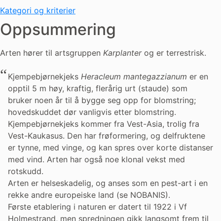
Kategori og kriterier
Oppsummering
Arten hører til artsgruppen
Karplanter
og er terrestrisk.
Kjempebjørnekjeks
Heracleum mantegazzianum
er en
opptil 5 m høy, kraftig, flerårig urt (staude) som
bruker noen år til å bygge seg opp for blomstring;
hovedskuddet dør vanligvis etter blomstring.
Kjempebjørnekjeks kommer fra Vest-Asia, trolig fra
Vest-Kaukasus. Den har frøformering, og delfruktene
er tynne, med vinge, og kan spres over korte distanser
med vind. Arten har også noe klonal vekst med
rotskudd.
Arten er helseskadelig, og anses som en pest-art i en
rekke andre europeiske land (se NOBANIS).
Første etablering i naturen er datert til 1922 i Vf
Holmestrand, men spredningen gikk langsomt frem til