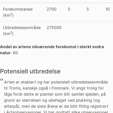
Forekomstareal
2700
3
5
10
2
(km
)
Utbredelsesområde
275000
2
(km
)
Andel av artens nåværende forekomst i sterkt endra
natur
: 60
Potensiell utbredelse
Arten er etablert og har potensielt utbredelsesområde
til Troms, kanskje også i Finnmark. Vi angir trolig for
låge fordi dette er planter som blir samlet sjelden, på
grunn av størrelsen og ubehaget ved plukking (og
etterpå), men de siste årene er de blitt flittig registrert
i Artsobservasjoner. Vi har godtatt slike observasjoner,