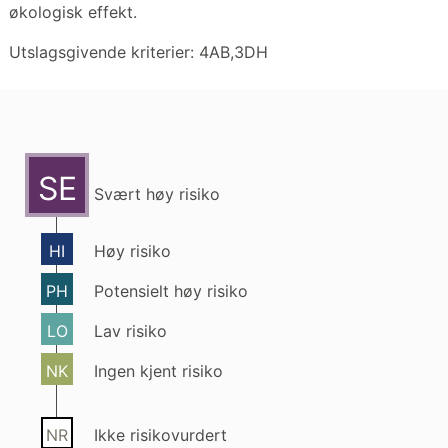
økologisk effekt.
Utslagsgivende kriterier: 4AB,3DH
SE
Svært høy risiko
HI
Høy risiko
PH
Potensielt høy risiko
LO
Lav risiko
NK
Ingen kjent risiko
NR
Ikke risikovurdert