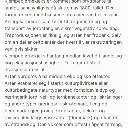
Kjempebjørnekjeks er kommet som prydplante til
landet, sannsynligvis på slutten av 1800-tallet. Den
formerer seg med frø som spres med vind eller vann.
Anleggsarbeider som fører til fragmentering og
transport av jordstengler, sikrer vegetativ spredning.
Frøproduksjonen er rikelig, og arten har frøbank. Selv
om en del enkeltplanter dør hvert år, er rekrutteringen
vanligvis sikker.
Kjempebjørnekjeks har lang median levetid i landet og
høg ekspansjonshastighet. Dette gir et stort
invasjonspotensial.
Arten vurderes å ha middels økologiske effekter.
Arten etablerer seg i sterkt kulturpåvirkete eller
kulturbetingete naturtyper med forholdsvis dyp og
næringsrik jord: vei- og jernbanekanter og -skråninger
og andre typer næringsrik skrotemark, i eng og
beitemark i gjengroing, skogkanter, bekke- og
ravinedaler, langs vasskanter (flommark) og i kanten
av strandskog. Den vokser som oftest i åpent terreng,