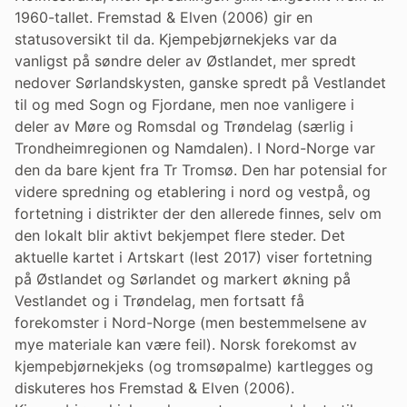
1960-tallet. Fremstad & Elven (2006) gir en
statusoversikt til da. Kjempebjørnekjeks var da
vanligst på søndre deler av Østlandet, mer spredt
nedover Sørlandskysten, ganske spredt på Vestlandet
til og med Sogn og Fjordane, men noe vanligere i
deler av Møre og Romsdal og Trøndelag (særlig i
Trondheimregionen og Namdalen). I Nord-Norge var
den da bare kjent fra Tr Tromsø. Den har potensial for
videre spredning og etablering i nord og vestpå, og
fortetning i distrikter der den allerede finnes, selv om
den lokalt blir aktivt bekjempet flere steder. Det
aktuelle kartet i Artskart (lest 2017) viser fortetning
på Østlandet og Sørlandet og markert økning på
Vestlandet og i Trøndelag, men fortsatt få
forekomster i Nord-Norge (men bestemmelsene av
mye materiale kan være feil). Norsk forekomst av
kjempebjørnekjeks (og tromsøpalme) kartlegges og
diskuteres hos Fremstad & Elven (2006).