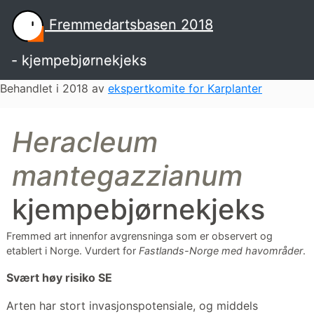
Fremmedartsbasen 2018
- kjempebjørnekjeks
Behandlet i 2018 av
ekspertkomite for Karplanter
Heracleum
mantegazzianum
kjempebjørnekjeks
Fremmed art innenfor avgrensninga som er observert og
etablert i Norge.
Vurdert for
Fastlands-Norge med havområder
.
Svært høy risiko
SE
Arten har stort invasjonspotensiale, og middels