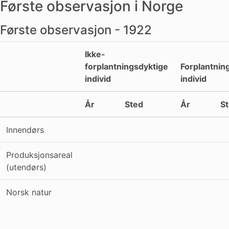
Første observasjon i Norge
Første observasjon - 1922
Ikke-
forplantningsdyktige
Forplantnin
individ
individ
År
Sted
År
S
Innendørs
Produksjonsareal
(utendørs)
Norsk natur