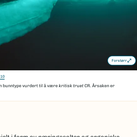
Forstørr
10
n bunntype vurdert til å være
kritisk truet
CR. Årsaken er
ielt i form av næringssalter og organiske