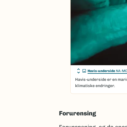
Havis-underside
NA-MC
Havis-underside er en mari
klimatiske endringer.
Forurensing
Forurensning, og da spes