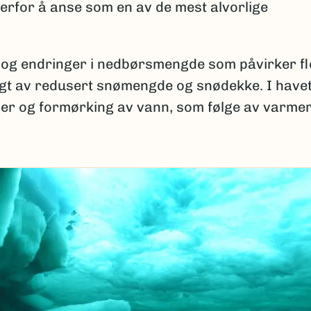
derfor å anse som en av de mest alvorlige
 og endringer i nedbørsmengde som påvirker fl
ulgt av redusert snømengde og snødekke. I have
ger og formørking av vann, som følge av varme
.