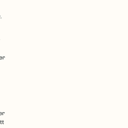
.
r
er
er
tt