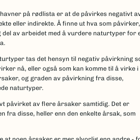
 havner på rødlista er at de påvirkes negativt a
ekte eller indirekte. Å finne ut hva som påvirker
tig del av arbeidet med å vurdere naturtyper for 
ta.
turtyper tas det hensyn til negativ påvirkning 
virker nå, eller også som kan komme til å virke i
rsaker, og graden av påvirkning fra disse,
tede naturtyper.
vt påvirket av flere årsaker samtidig. Det er
n fra disse, heller enn den enkelte årsak, som
e at noen årsaker er mer alvorlig enn andre - f