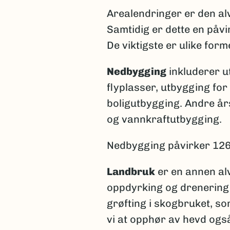
Arealendringer er den alvo
Samtidig er dette en påv
De viktigste er ulike for
Nedbygging
inkluderer u
flyplasser, utbygging for
boligutbygging. Andre år
og vannkraftutbygging.
Nedbygging påvirker 126
Landbruk
er en annen alvo
oppdyrking og drenering 
grøfting i skogbruket, so
vi at opphør av hevd også s