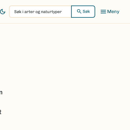
Søk
Søk
i
arter
og
naturtyper
m
t