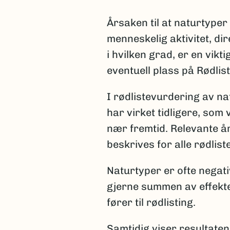
Årsaken til at naturtyper
menneskelig aktivitet, dir
i hvilken grad, er en vik
eventuell plass på Rødlis
I rødlistevurdering av na
har virket tidligere, som 
nær fremtid. Relevante å
beskrives for alle rødlis
Naturtyper er ofte negati
gjerne summen av effekte
fører til rødlisting.
Samtidig viser resultaten