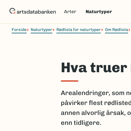
Hopp
til
Arter
Naturtyper
hovedinnhold
Forside
Naturtyper
Rødlista for naturtyper
Om Rødlista
Hva truer
Arealendringer, som n
påvirker flest rødliste
annen alvorlig årsak, 
enn tidligere.