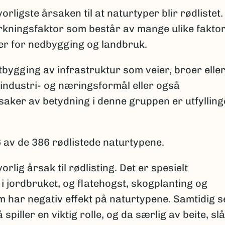
rligste årsaken til at naturtyper blir rødlistet.
irkningsfaktor som består av mange ulike faktor
mer for nedbygging og landbruk.
tbygging av infrastruktur som veier, broer elle
 industri- og næringsformål eller også
saker av betydning i denne gruppen er utfylling
 av de 386 rødlistede naturtypene.
rlig årsak til rødlisting. Det er spesielt
i jordbruket, og flatehogst, skogplanting og
m har negativ effekt på naturtypene. Samtidig s
piller en viktig rolle, og da særlig av beite, slå