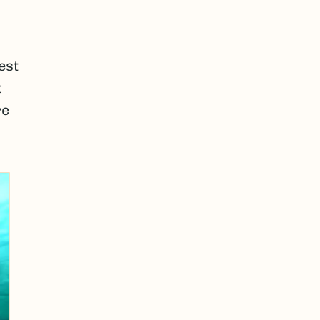
est
t
re