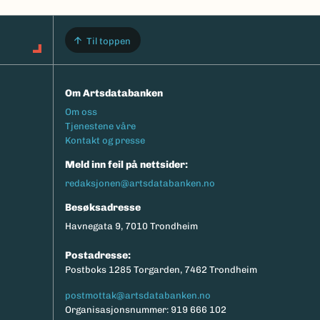
Til toppen
Om Artsdatabanken
Footermeny
Om oss
Tjenestene våre
Kontakt og presse
Meld inn feil på nettsider:
redaksjonen@artsdatabanken.no
Besøksadresse
Havnegata 9, 7010 Trondheim
Postadresse:
Postboks 1285 Torgarden, 7462 Trondheim
postmottak@artsdatabanken.no
Organisasjonsnummer: 919 666 102