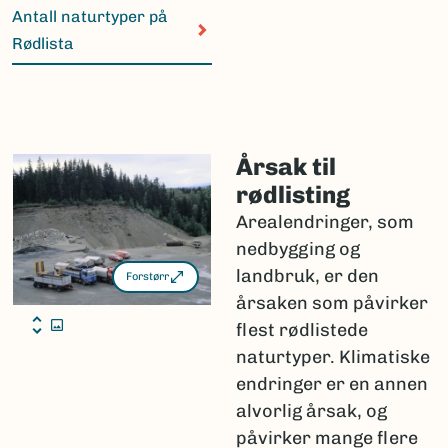
Norsk rødliste for naturtyper 2025.pdf
Antall naturtyper på
(4.82 MB, PDF)
Rødlista
Årsak til
rødlisting
Arealendringer, som
nedbygging og
landbruk, er den
Forstørr
årsaken som påvirker
flest rødlistede
naturtyper. Klimatiske
endringer er en annen
alvorlig årsak, og
påvirker mange flere