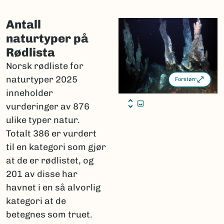
Totalt antall vurderte naturtyper: 876
Antall
Rødlistede naturtyper: 386 (44 prosent)
naturtyper på
Truede naturtyper: 201 (23 prosent)
Rødlista
Kritisk truet
: 35
Norsk rødliste for
Sterkt truet
: 65
naturtyper 2025
Forstørr
Sårbar
: 101
inneholder
Naturtyper
uten risiko
LC: 490 (56 prosent)
vurderinger av 876
Disse har lav eller ingen risiko for å gå tapt,
ulike typer natur.
og er ikke rødlistet.
Totalt 386 er vurdert
til en kategori som gjør
Vurderingsområder:
Fastlands-Norge med havområder og Svalbard.
at de er rødlistet, og
201 av disse har
havnet i en så alvorlig
kategori at de
Last ned sammendrag av resultatene
betegnes som truet.