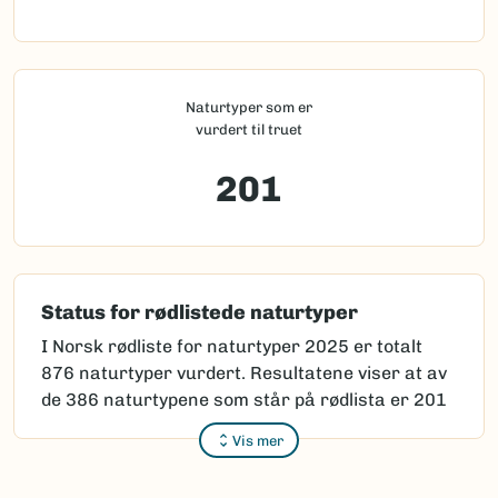
Naturtyper som er
vurdert til truet
201
Status for rødlistede naturtyper
I Norsk rødliste for naturtyper 2025 er totalt
876 naturtyper vurdert. Resultatene viser at av
de 386 naturtypene som står på rødlista er 201
vurder som truet (
kritisk truet
CR,
sterkt truet
Vis mer
EN eller
sårbar
VU).
Ingen naturtyper er vurdert som
gått tapt
CO.