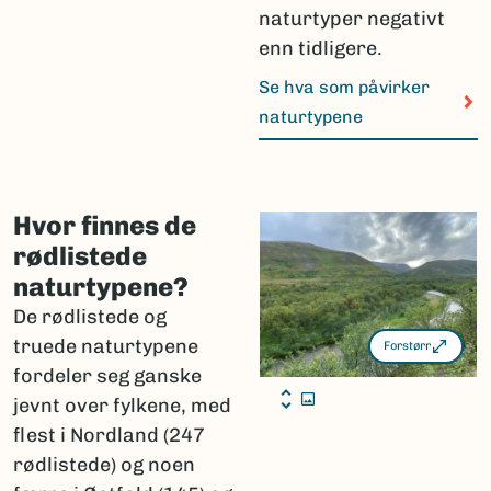
naturtyper negativt
enn tidligere.
Se hva som påvirker
naturtypene
Hvor finnes de
rødlistede
naturtypene?
De rødlistede og
truede naturtypene
Forstørr
fordeler seg ganske
jevnt over fylkene, med
flest i Nordland (247
rødlistede) og noen