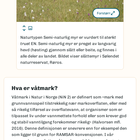
Forstørr
Naturtypen Semi-naturlig myr er vurdert til
sterkt
truet
EN. Semi-naturlig myr er preget av langvarig
hevd (høsting) gjennom slått eller beite, og finnes i
alle deler av landet. Bildet viser slåttemyr i Sølendet
naturreservat, Røros.
Hva er våtmark?
Våtmark i Natur i Norge (NiN 2) er definert som «mark med
grunnvannsspeil tilstrekkelig nær markoverflaten, eller med
så rikelig tilførsel av overflatevann, at organismer som er
tilpasset liv under vannmettete forhold eller som krever god
og stabil vanntilgang forekommer rikelig» (Halvorsen mfl.
2016). Denne definisjonen er snevrere enn for eksempel den
som ligger til grunn for RAMSAR-konvensjonen. I vår