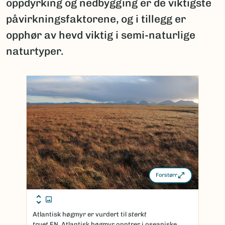
oppdyrking og nedbygging er de viktigste
påvirkningsfaktorene, og i tillegg er
opphør av hevd viktig i semi-naturlige
naturtyper.
Forstørr
Atlantisk høgmyr er vurdert til
sterkt
truet
EN. Atlantisk høgmyr opptrer i oseaniske