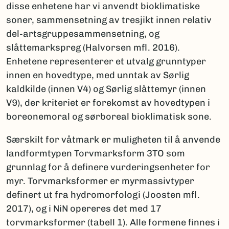
disse enhetene har vi anvendt bioklimatiske
soner, sammensetning av tresjikt innen relativ
del-artsgruppesammensetning, og
slåttemarkspreg (Halvorsen mfl. 2016).
Enhetene representerer et utvalg grunntyper
innen en hovedtype, med unntak av Sørlig
kaldkilde (innen V4) og Sørlig slåttemyr (innen
V9), der kriteriet er forekomst av hovedtypen i
boreonemoral og sørboreal bioklimatisk sone.
Særskilt for våtmark er muligheten til å anvende
landformtypen Torvmarksform 3TO som
grunnlag for å definere vurderingsenheter for
myr. Torvmarksformer er myrmassivtyper
definert ut fra hydromorfologi (Joosten mfl.
2017), og i NiN opereres det med 17
torvmarksformer (tabell 1). Alle formene finnes i