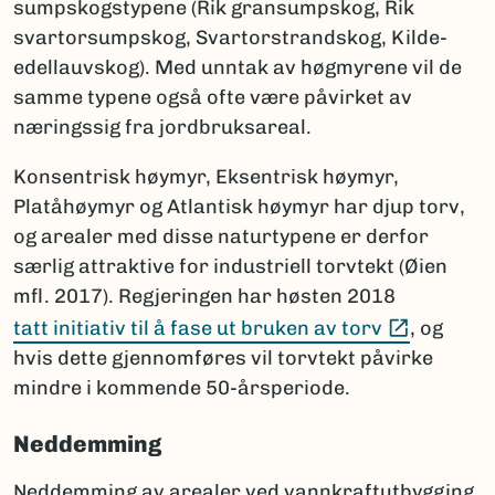
sumpskogstypene (Rik gransumpskog, Rik
svartorsumpskog, Svartorstrandskog, Kilde-
edellauvskog). Med unntak av høgmyrene vil de
samme typene også ofte være påvirket av
næringssig fra jordbruksareal.
Konsentrisk høymyr, Eksentrisk høymyr,
Platåhøymyr og Atlantisk høymyr har djup torv,
og arealer med disse naturtypene er derfor
særlig attraktive for industriell torvtekt (Øien
mfl. 2017). Regjeringen har høsten 2018
(Ekstern 
tatt initiativ til å fase ut bruken av torv
, og
hvis dette gjennomføres vil torvtekt påvirke
mindre i kommende 50-årsperiode.
Neddemming
Neddemming av arealer ved vannkraftutbygging