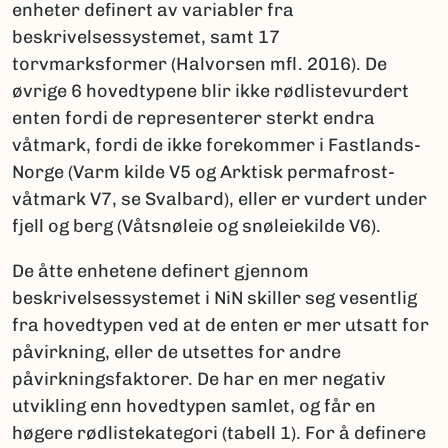
enheter definert av variabler fra
beskrivelsessystemet, samt 17
torvmarksformer (Halvorsen mfl. 2016). De
øvrige 6 hovedtypene blir ikke rødlistevurdert
enten fordi de representerer sterkt endra
våtmark, fordi de ikke forekommer i Fastlands-
Norge (Varm kilde V5 og Arktisk permafrost-
våtmark V7, se Svalbard), eller er vurdert under
fjell og berg (Våtsnøleie og snøleiekilde V6).
De åtte enhetene definert gjennom
beskrivelsessystemet i NiN skiller seg vesentlig
fra hovedtypen ved at de enten er mer utsatt for
påvirkning, eller de utsettes for andre
påvirkningsfaktorer. De har en mer negativ
utvikling enn hovedtypen samlet, og får en
høgere rødlistekategori (tabell 1). For å definere