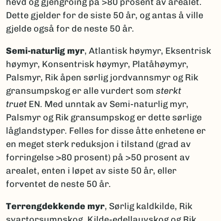
hevd og gjengroing på >80 prosent av arealet.
Dette gjelder for de siste 50 år, og antas å ville
gjelde også for de neste 50 år.
Semi-naturlig myr
, Atlantisk høymyr, Eksentrisk
høymyr, Konsentrisk høymyr, Platåhøymyr,
Palsmyr, Rik åpen sørlig jordvannsmyr og Rik
gransumpskog er alle vurdert som
sterkt
truet
EN. Med unntak av Semi-naturlig myr,
Palsmyr og Rik gransumpskog er dette sørlige
låglandstyper. Felles for disse åtte enhetene er
en meget sterk reduksjon i tilstand (grad av
forringelse >80 prosent) på >50 prosent av
arealet, enten i løpet av siste 50 år, eller
forventet de neste 50 år.
Terrengdekkende myr
, Sørlig kaldkilde, Rik
svartorsumpskog, Kilde-edellauvskog og Rik