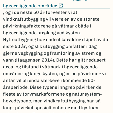
(Ekstern lenke)
høgereliggende områder
, og i de neste 50 år forventer vi at
vindkraftutbygging vil være en av de største
påvirkningsfaktorene på våtmark både i
høgereliggende strøk og ved kysten.
Hytteutbygging har endret karakter i løpet av de
siste 50 år, og slik utbygging omfatter i dag
gjerne vegbygging og framføring av strøm og
vann (Haagensen 2014). Dette har gitt redusert
areal og tilstand i våtmark i høgereliggende
områder og langs kysten, og er en påvirkning vi
antar vil bli enda sterkere i kommende 50-
årsperiode. Disse typene inngrep påvirker de
fleste av torvmarksformene og natursystem-
hovedtypene, men vindkraftutbygging har så
langt påvirket spesielt enheter med kystnær