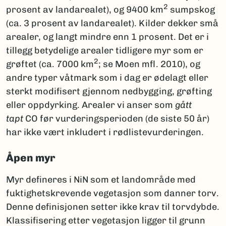
2
prosent av landarealet), og 9400 km
sumpskog
(ca. 3 prosent av landarealet). Kilder dekker små
arealer, og langt mindre enn 1 prosent. Det er i
tillegg betydelige arealer tidligere myr som er
2
grøftet (ca. 7000 km
; se Moen mfl. 2010), og
andre typer våtmark som i dag er ødelagt eller
sterkt modifisert gjennom nedbygging, grøfting
eller oppdyrking. Arealer vi anser som
gått
tapt
CO før vurderingsperioden (de siste 50 år)
har ikke vært inkludert i rødlistevurderingen.
Åpen myr
Myr defineres i NiN som et landområde med
fuktighetskrevende vegetasjon som danner torv.
Denne definisjonen setter ikke krav til torvdybde.
Klassifisering etter vegetasjon ligger til grunn