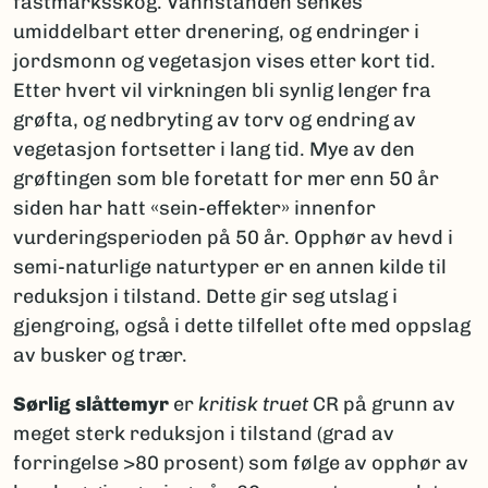
fastmarksskog. Vannstanden senkes
umiddelbart etter drenering, og endringer i
jordsmonn og vegetasjon vises etter kort tid.
Etter hvert vil virkningen bli synlig lenger fra
grøfta, og nedbryting av torv og endring av
vegetasjon fortsetter i lang tid. Mye av den
grøftingen som ble foretatt for mer enn 50 år
siden har hatt «sein-effekter» innenfor
vurderingsperioden på 50 år. Opphør av hevd i
semi-naturlige naturtyper er en annen kilde til
reduksjon i tilstand. Dette gir seg utslag i
gjengroing, også i dette tilfellet ofte med oppslag
av busker og trær.
Sørlig slåttemyr
er
kritisk truet
CR på grunn av
meget sterk reduksjon i tilstand (grad av
forringelse >80 prosent) som følge av opphør av