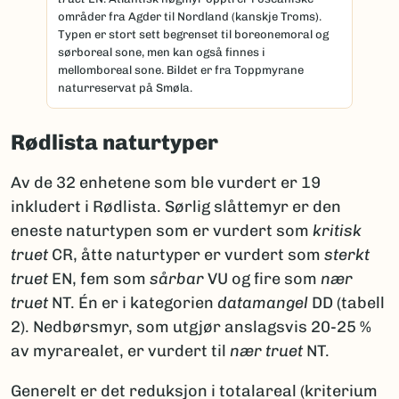
områder fra Agder til Nordland (kanskje Troms).
Typen er stort sett begrenset til boreonemoral og
sørboreal sone, men kan også finnes i
mellomboreal sone. Bildet er fra Toppmyrane
naturreservat på Smøla.
Rødlista naturtyper
Av de 32 enhetene som ble vurdert er 19
inkludert i Rødlista. Sørlig slåttemyr er den
eneste naturtypen som er vurdert som
kritisk
truet
CR, åtte naturtyper er vurdert som
sterkt
truet
EN, fem som
sårbar
VU og fire som
nær
truet
NT. Én er i kategorien
datamangel
DD (tabell
2). Nedbørsmyr, som utgjør anslagsvis 20-25 %
av myrarealet, er vurdert til
nær truet
NT.
Generelt er det reduksjon i totalareal (kriterium