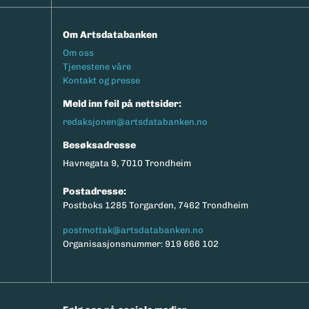
Om Artsdatabanken
Footermeny
Om oss
Tjenestene våre
Kontakt og presse
Meld inn feil på nettsider:
redaksjonen@artsdatabanken.no
Besøksadresse
Havnegata 9, 7010 Trondheim
Postadresse:
Postboks 1285 Torgarden, 7462 Trondheim
postmottak@artsdatabanken.no
Organisasjonsnummer: 919 666 102