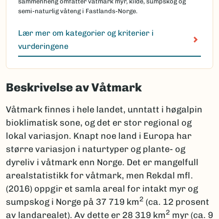
sammenheng omfatter våtmark myr, kilde, sumpskog og
semi-naturlig våteng i Fastlands-Norge.
Lær mer om kategorier og kriterier i
vurderingene
Beskrivelse av Våtmark
Våtmark finnes i hele landet, unntatt i høgalpin
bioklimatisk sone, og det er stor regional og
lokal variasjon. Knapt noe land i Europa har
større variasjon i naturtyper og plante- og
dyreliv i våtmark enn Norge. Det er mangelfull
arealstatistikk for våtmark, men Rekdal mfl.
(2016) oppgir et samla areal for intakt myr og
2
sumpskog i Norge på 37 719 km
(ca. 12 prosent
2
av landarealet). Av dette er 28 319 km
myr (ca. 9