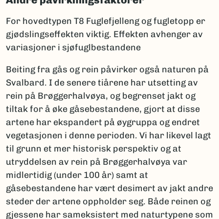
For hovedtypen T8 Fuglefjelleng og fugletopp er
gjødslingseffekten viktig. Effekten avhenger av
variasjoner i sjøfuglbestandene
Beiting fra gås og rein påvirker også naturen på
Svalbard. I de senere tiårene har utsetting av
rein på Brøggerhalvøya, og begrenset jakt og
tiltak for å øke gåsebestandene, gjort at disse
artene har ekspandert på øygruppa og endret
vegetasjonen i denne perioden. Vi har likevel lagt
til grunn et mer historisk perspektiv og at
utryddelsen av rein på Brøggerhalvøya var
midlertidig (under 100 år) samt at
gåsebestandene har vært desimert av jakt andre
steder der artene oppholder seg. Både reinen og
gjessene har sameksistert med naturtypene som