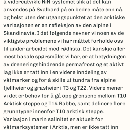
å videreutvikle NiN-systemet slik at det kan
anvendes på Svalbard på en bedre måte enn nå,
og helst uten det utgangspunktet at den arktiske
variasjonen er en refleksjon av den alpine i
Skandinavia. I det følgende nevner vi noen av de
viktigste problemene vi har måttet forholde oss
til under arbeidet med rødlista. Det kanskje aller
mest basale spørsmålet vi har, er at betydningen
av dreneringshindrende permafrost og et aktivt
lag ikke er tatt inn i en videre inndeling av
våtmarker og for å skille ut tundra fra alpine
fjellheier og grasheier i T3 og T22. Videre mener
vi det er behov for å gå opp grensene mellom T10
Arktisk steppe og T14 Rabbe, samt definere flere
grunntyper innenfor T10 arktisk steppe.
Variasjon i marin salinitet er aktuelt for
våtmarksystemer i Arktis, men er ikke tatt inn