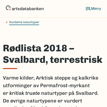
Hopp
til
hovedinnhold
Vurderte naturtyper
Rødlista 2018 –
Svalbard, terrestrisk
Varme kilder, Arktisk steppe og kalkrike
utforminger av Permafrost-myrkant
er
kritisk truete
naturtyper på Svalbard.
De øvrige naturtypene er vurdert