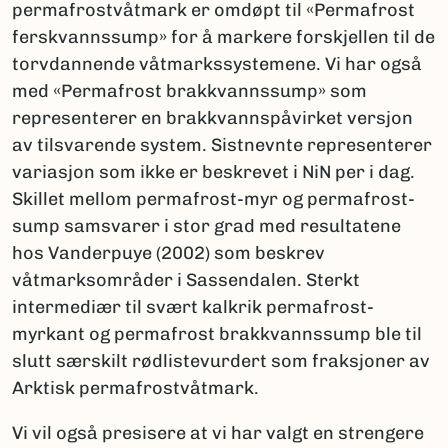
permafrostvåtmark er omdøpt til «Permafrost
ferskvannssump» for å markere forskjellen til de
torvdannende våtmarkssystemene. Vi har også
med «Permafrost brakkvannssump» som
representerer en brakkvannspåvirket versjon
av tilsvarende system. Sistnevnte representerer
variasjon som ikke er beskrevet i NiN per i dag.
Skillet mellom permafrost-myr og permafrost-
sump samsvarer i stor grad med resultatene
hos Vanderpuye (2002) som beskrev
våtmarksområder i Sassendalen. Sterkt
intermediær til svært kalkrik permafrost-
myrkant og permafrost brakkvannssump ble til
slutt særskilt rødlistevurdert som fraksjoner av
Arktisk permafrostvåtmark.
Vi vil også presisere at vi har valgt en strengere