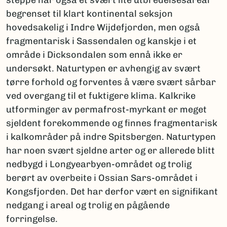
steppe har også et svært lite utbredelsesareal
begrenset til klart kontinental seksjon
hovedsakelig i Indre Wijdefjorden, men også
fragmentarisk i Sassendalen og kanskje i et
område i Dicksondalen som ennå ikke er
undersøkt. Naturtypen er avhengig av svært
tørre forhold og forventes å være svært sårbar
ved overgang til et fuktigere klima. Kalkrike
utforminger av permafrost-myrkant er meget
sjeldent forekommende og finnes fragmentarisk
i kalkområder på indre Spitsbergen. Naturtypen
har noen svært sjeldne arter og er allerede blitt
nedbygd i Longyearbyen-området og trolig
berørt av overbeite i Ossian Sars-området i
Kongsfjorden. Det har derfor vært en signifikant
nedgang i areal og trolig en pågående
forringelse.