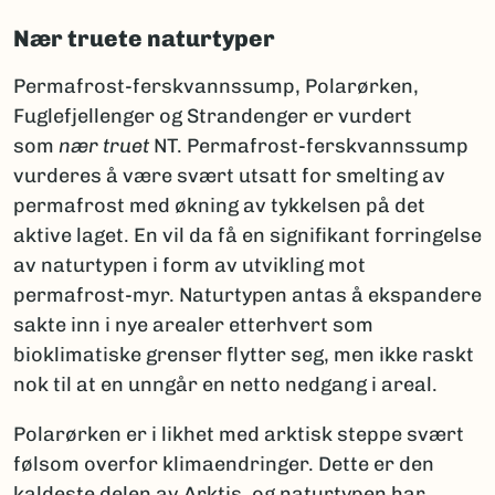
Nær truete naturtyper
Permafrost-ferskvannssump, Polarørken,
Fuglefjellenger og Strandenger er vurdert
som
nær truet
NT. Permafrost-ferskvannssump
vurderes å være svært utsatt for smelting av
permafrost med økning av tykkelsen på det
aktive laget. En vil da få en signifikant forringelse
av naturtypen i form av utvikling mot
permafrost-myr. Naturtypen antas å ekspandere
sakte inn i nye arealer etterhvert som
bioklimatiske grenser flytter seg, men ikke raskt
nok til at en unngår en netto nedgang i areal.
Polarørken er i likhet med arktisk steppe svært
følsom overfor klimaendringer. Dette er den
kaldeste delen av Arktis, og naturtypen har