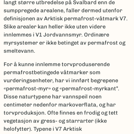
langt større utbredelse på Svalbard enn de
sumppregede arealene, faller dermed utenfor
definisjonen av Arktisk permafrost-våtmark V7.
Slike arealer kan heller ikke uten videre
innlemmes i V1 Jordvannsmyr. Ordinære
myrsystemer er ikke betinget av permafrost og
smeltevann.
For å kunne innlemme torvproduserende
permafrostbetingede våtmarker som
vurderingsenheter, har vi innført begrepene
«permafrost-myr» og «permafrost-myrkant”.
Disse naturtypene har vannspeil noen
centimeter nedenfor markoverflata, og har
torvproduksjon. Ofte finnes en frodig og tett
vegetasjon av gress- og starrarter (ikke
helofytter). Typene i V7 Arktisk