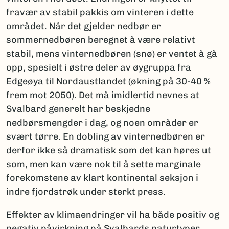
fravær av stabil pakkis om vinteren i dette
området. Når det gjelder nedbør er
sommernedbøren beregnet å være relativt
stabil, mens vinternedbøren (snø) er ventet å gå
opp, spesielt i østre deler av øygruppa fra
Edgeøya til Nordaustlandet (økning på 30-40 %
frem mot 2050). Det må imidlertid nevnes at
Svalbard generelt har beskjedne
nedbørsmengder i dag, og noen områder er
svært tørre. En dobling av vinternedbøren er
derfor ikke så dramatisk som det kan høres ut
som, men kan være nok til å sette marginale
forekomstene av klart kontinental seksjon i
indre fjordstrøk under sterkt press.
Effekter av klimaendringer vil ha både positiv og
negativ påvirkning på Svalbards naturtyper.