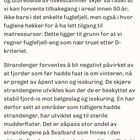
og utbredelse av fiskestammer skjer så raskt at
vi kan forvente tilbakegang i areal innen 50 år,
ikke bare i det enkelte fuglefjell, men også i hvor
fuglene hekker for å ha lett tilgang til
matressurser. Dette ligger til grunn for at vi
regner fuglefjell-eng som nær truet etter D-
kriteriet.
Strandenger forventes å bli negativt påvirket av
at fjorder som før hadde fast is om vinteren, nå
er preget av åpent vann og isskuring. De skjøre
strandengene utvikles kun der de er beskyttet av
stabil fjord-is mot bølgeslag og isskuring. En har
derfor sett at områder som tidligere hadde
strandenger, har utviklet seg til sterile
mudderflater. Det er såpass stor andel av
strandengene på Svalbard som finnes i den