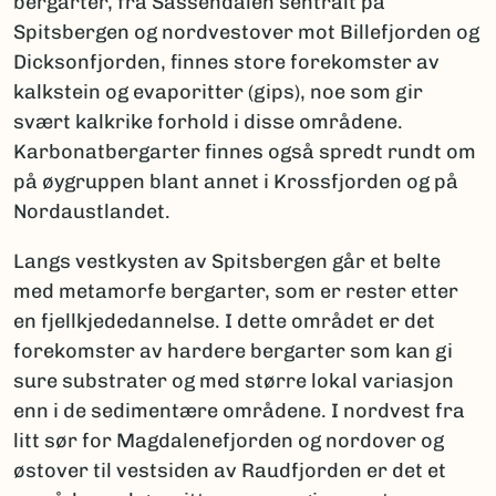
bergarter, fra Sassendalen sentralt på
Spitsbergen og nordvestover mot Billefjorden og
Dicksonfjorden, finnes store forekomster av
kalkstein og evaporitter (gips), noe som gir
svært kalkrike forhold i disse områdene.
Karbonatbergarter finnes også spredt rundt om
på øygruppen blant annet i Krossfjorden og på
Nordaustlandet.
Langs vestkysten av Spitsbergen går et belte
med metamorfe bergarter, som er rester etter
en fjellkjededannelse. I dette området er det
forekomster av hardere bergarter som kan gi
sure substrater og med større lokal variasjon
enn i de sedimentære områdene. I nordvest fra
litt sør for Magdalenefjorden og nordover og
østover til vestsiden av Raudfjorden er det et