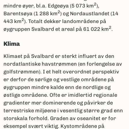
2
mindre øyer, bl.a. Edgeøya (5 073 km
),
2
Barentsøya (1 288 km
) og Nordaustlandet (14
2
443 km
). Totalt dekker landområdene på
2
øygruppen Svalbard et areal på 61 022 km
.
Klima
Klimaet på Svalbard er sterkt influert av den
nordatlantiske havstrømmen (en forlengelse av
golfstrømmen). I et helt overordnet perspektiv
er derfor de sørlige og vestlige områdene på
øygruppen mindre kalde enn de nordlige og
østlige områdene. Ofte er imidlertid regionale
gradienter mer dominerende og påvirker de
terrestriske miljøene i vesentlig større grad enn
storskala forhold. Graden av oseanitet er for
eksempel svært viktig. Kystområdene på