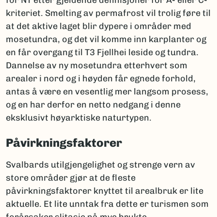
for NT etter gjeldende definisjoner for A- eller C-
kriteriet. Smelting av permafrost vil trolig føre til
at det aktive laget blir dypere i områder med
mosetundra, og det vil komme inn karplanter og
en får overgang til T3 Fjellhei leside og tundra.
Dannelse av ny mosetundra etterhvert som
arealer i nord og i høyden får egnede forhold,
antas å være en vesentlig mer langsom prosess,
og en har derfor en netto nedgang i denne
eksklusivt høyarktiske naturtypen.
Påvirkningsfaktorer
Svalbards utilgjengelighet og strenge vern av
store områder gjør at de fleste
påvirkningsfaktorer knyttet til arealbruk er lite
aktuelle. Et lite unntak fra dette er turismen som