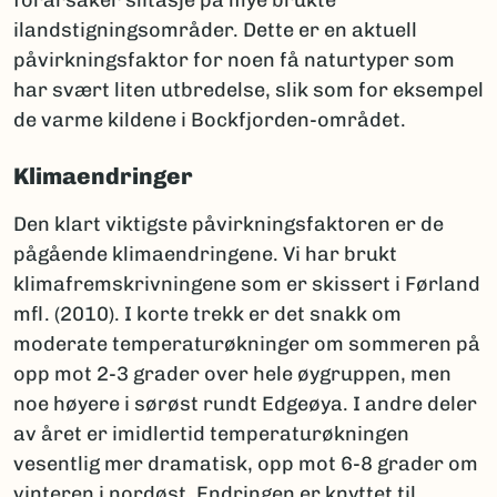
forårsaker slitasje på mye brukte
ilandstigningsområder. Dette er en aktuell
påvirkningsfaktor for noen få naturtyper som
har svært liten utbredelse, slik som for eksempel
de varme kildene i Bockfjorden-området.
Klimaendringer
Den klart viktigste påvirkningsfaktoren er de
pågående klimaendringene. Vi har brukt
klimafremskrivningene som er skissert i Førland
mfl. (2010). I korte trekk er det snakk om
moderate temperaturøkninger om sommeren på
opp mot 2-3 grader over hele øygruppen, men
noe høyere i sørøst rundt Edgeøya. I andre deler
av året er imidlertid temperaturøkningen
vesentlig mer dramatisk, opp mot 6-8 grader om
vinteren i nordøst. Endringen er knyttet til