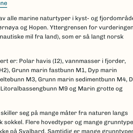
ene
av alle marine naturtyper i kyst- og fjordområd
jørnøya og Hopen. Yttergrensen for vurderinge
 nautiske mil fra land), som er så langt norsk
t er: Polar havis (I2), vannmasser i fjorder,
 (H2), Grunn marin fastbunn M1, Dyp marin
beltebunn M3, Grunn marin sedimentbunn M4, 
Litoralbassengbunn M9 og Marin grotte og
skiller seg på mange måter fra naturen langs
 sokkel. Flere hovedtyper og mange grunntype
 ikke på Svalbard. Samtidig er mange grunntype