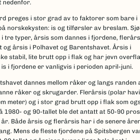
t nedenfor.
 preges i stor grad av to faktorer som bare i
på norskekysten: is og tilførsler av breslam. Sjø
 tre typer, årsis som dannes i fjordene, flerårsi
og årsis i Polhavet og Barentshavet. Årsis i
e stabil, lite brutt opp i flak og har jevn overfla
 i fjordene er vanligvis i perioden april-juni.
ntshavet dannes mellom råker og langs randen 
anne råker og skrugarder. Flerårsis (polar havi
fem meter) og i stor grad brutt opp i flak som og
1980- og 90-tallet ble det antatt at 50-90 pro
 år. Både årsis og flerårsis har i de senere åre
gang. Mens de fleste fjordene på Spitsbergen va