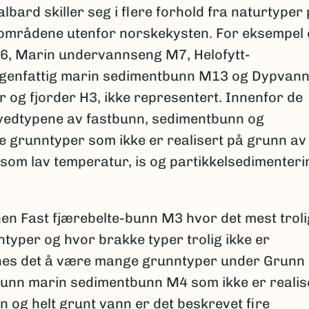
bard skiller seg i flere forhold fra naturtyper
vområdene utenfor norskekysten. For eksempel 
6, Marin undervannseng M7, Helofytt-
genfattig marin sedimentbunn M13 og Dypvan
er og fjorder H3, ikke representert. Innenfor de
edtypene av fastbunn, sedimentbunn og
 grunntyper som ikke er realisert på grunn av
 som lav temperatur, is og partikkelsedimenteri
nen Fast fjærebelte-bunn M3 hvor det mest troli
typer og hvor brakke typer trolig ikke er
synes det å være mange grunntyper under Grunn
unn marin sedimentbunn M4 som ikke er realise
 og helt grunt vann er det beskrevet fire