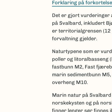
Forklaring på forkortels
Det er gjort vurderinger 
på Svalbard, inkludert B
er territorialgrensen (12
forvaltning gjelder.
Naturtypene som er vurder
poller og litoralbasseng
fastbunn M2, Fast fjære
marin sedimentbunn M5, 
overheng M10.
Marin natur på Svalbard 
norskekysten og på norsk
finner lenger sør finnes