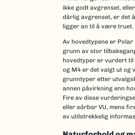
ikke godt avgrenset, elle
dårlig avgrenset, er det
ligger an til å være truet
Av hovedtypene er Polar h
grunn av stor tilbakegang
hovedtyper er vurdert ti
og M4 er det valgt ut og
grunntyper etter utvalgskr
annen påvirkning enn hov
Fire av disse vurderingse
eller
sårbar
VU, mens fir
av utilstrekkelig informas
Naturforhold og m