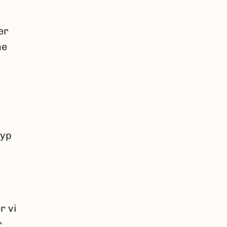
er
ne
Dyp
r vi
r