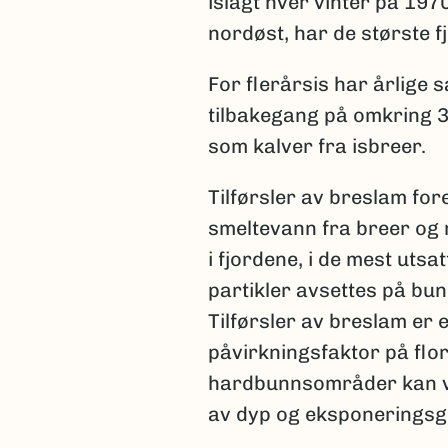
islagt hver vinter på 1970
nordøst, har de største fj
For flerårsis har årlige 
tilbakegang på omkring 30 %
som kalver fra isbreer.
Tilførsler av breslam fo
smeltevann fra breer og n
i fjordene, i de mest uts
partikler avsettes på bun
Tilførsler av breslam er
påvirkningsfaktor på flo
hardbunnsområder kan va
av dyp og eksponeringsg