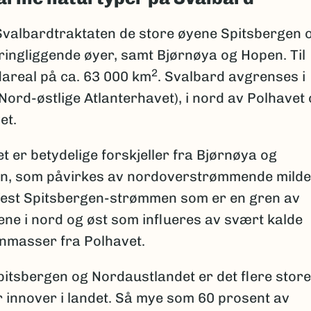
Svalbardtraktaten de store øyene Spitsbergen 
ringliggende øyer, samt Bjørnøya og Hopen. Til
2
areal på ca. 63 000 km
. Svalbard avgrenses i
ord-østlige Atlanterhavet), i nord av Polhavet 
et.
et er betydelige forskjeller fra Bjørnøya og
en, som påvirkes av nordoverstrømmende milde
Vest Spitsbergen-strømmen som er en gren av
ene i nord og øst som influeres av svært kalde
masser fra Polhavet.
pitsbergen og Nordaustlandet er det flere store
 innover i landet. Så mye som 60 prosent av