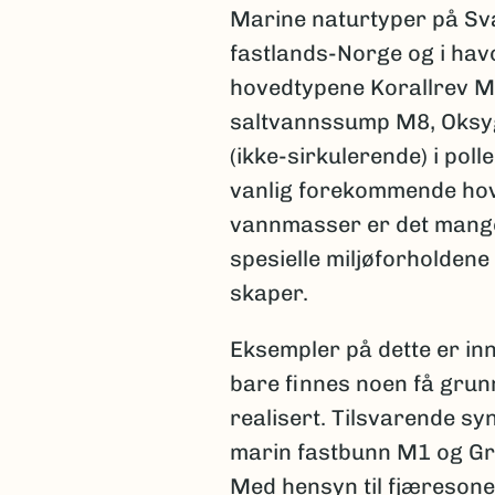
Marine naturtyper på Sval
fastlands-Norge og i ha
hovedtypene Korallrev M
saltvannssump M8, Oksy
(ikke-sirkulerende) i poll
vanlig forekommende hov
vannmasser er det mange
spesielle miljøforholdene
skaper.
Eksempler på dette er in
bare finnes noen få grunn
realisert. Tilsvarende 
marin fastbunn M1 og Gr
Med hensyn til fjæresonen