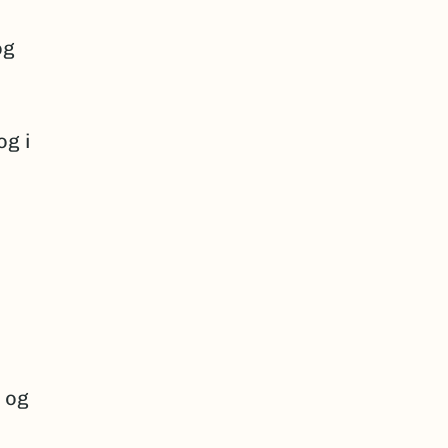
og
og i
 og