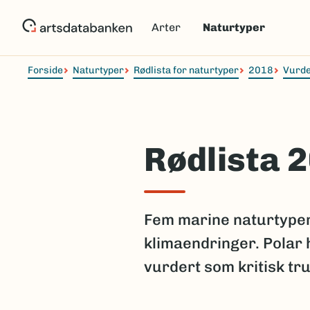
Hopp
til
Arter
Naturtyper
hovedinnhold
Forside
Naturtyper
Rødlista for naturtyper
2018
Vurde
Rødlista 2
Fem marine naturtyper 
klimaendringer. Polar 
vurdert som kritisk tr