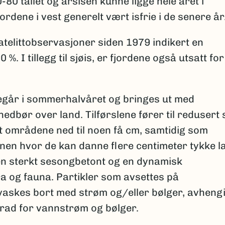
-80 tallet og årsisen kunne ligge hele året i
ordene i vest generelt vært isfrie i de senere år
satelittobservasjoner siden 1979 indikert en
. I tillegg til sjøis, er fjordene også utsatt for
regår i sommerhalvåret og bringes ut med
edbør over land. Tilførslene fører til redusert 
att områdene ned til noen få cm, samtidig som
nen hvor de kan danne flere centimeter tykke l
 en sterkt sesongbetont og en dynamisk
ra og fauna. Partikler som avsettes på
skes bort med strøm og/eller bølger, avheng
rad for vannstrøm og bølger.