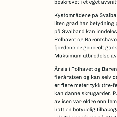
beskrevet i et eget avsnit
Kystområdene på Svalbard
liten grad har betydning 
på Svalbard kan inndeles i
Polhavet og Barentshavet 
fjordene er generelt gansk
Maksimum utbredelse av is
Årsis i Polhavet og Bare
flerårsisen og kan selv d
er flere meter tykk (tre-
kan danne skrugarder. På 
av isen var eldre enn fem
hatt en betydelig tilbake