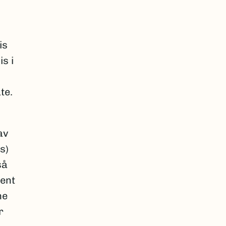
is
s i
te.
av
s)
så
sent
ne
r