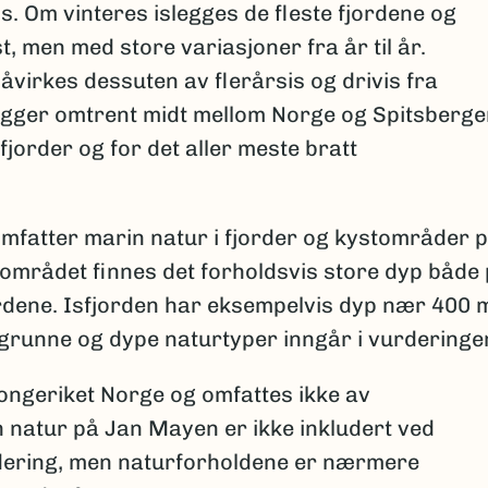
is. Om vinteres islegges de fleste fjordene og
, men med store variasjoner fra år til år.
virkes dessuten av flerårsis og drivis fra
igger omtrent midt mellom Norge og Spitsberge
fjorder og for det aller meste bratt
mfatter marin natur i fjorder og kystområder 
 området finnes det forholdsvis store dyp både
ordene. Isfjorden har eksempelvis dyp nær 400 
grunne og dype naturtyper inngår i vurderinge
ongeriket Norge og omfattes ikke av
 natur på Jan Mayen er ikke inkludert ved
rdering, men naturforholdene er nærmere