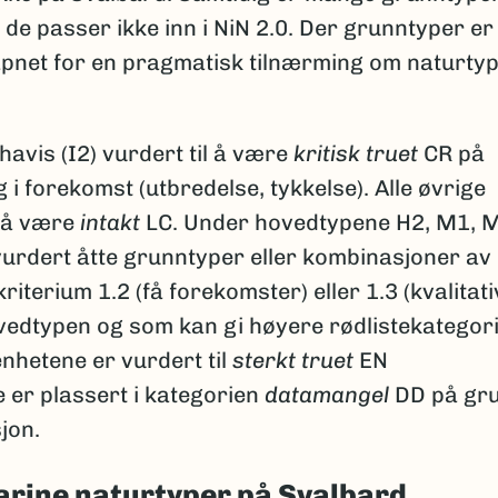
r de passer ikke inn i NiN 2.0. Der grunntyper er
 åpnet for en pragmatisk tilnærming om naturty
.
avis (I2) vurdert til å være
kritisk truet
CR på
 i forekomst (utbredelse, tykkelse). Alle øvrige
l å være
intakt
LC. Under hovedtypene H2, M1, 
 vurdert åtte grunntyper eller kombinasjoner av
iterium 1.2 (få forekomster) eller 1.3 (kvalitati
edtypen og som kan gi høyere rødlistekategori
nhetene er vurdert til
sterkt truet
EN
e er plassert i kategorien
datamangel
DD på gr
jon.
arine naturtyper på Svalbard