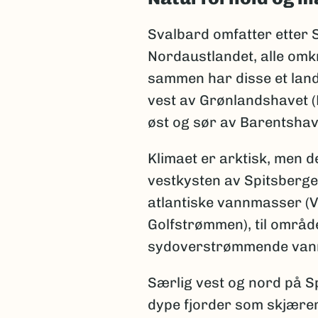
Svalbard omfatter etter 
Nordaustlandet, alle omk
sammen har disse et land
vest av Grønlandshavet (N
øst og sør av Barentshav
Klimaet er arktisk, men d
vestkysten av Spitsberg
atlantiske vannmasser (
Golfstrømmen), til områd
sydoverstrømmende vann
Særlig vest og nord på S
dype fjorder som skjærer