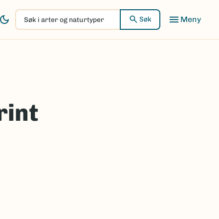
Søk
Søk
i
arter
og
naturtyper
rint