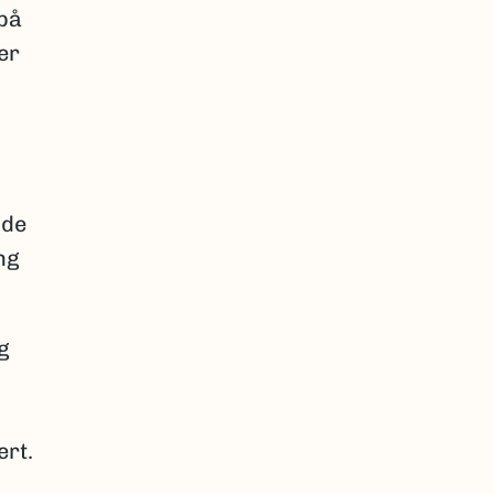
 på
er
n
 de
ng
g
rt.