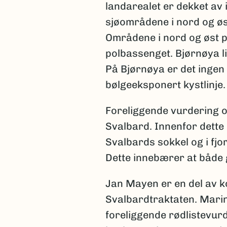
landarealet er dekket av 
sjøområdene i nord og øst
Områdene i nord og øst på
polbassenget. Bjørnøya l
På Bjørnøya er det ingen 
bølgeeksponert kystlinje.
Foreliggende vurdering o
Svalbard. Innenfor dette
Svalbards sokkel og i fj
Dette innebærer at både 
Jan Mayen er en del av k
Svalbardtraktaten. Marin
foreliggende rødlistevu