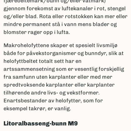
fjærebeltemark/bunn og/eller våtmark)
gjennom forekomst av luftekanaler i rot, stengel
og/eller blad. Rota eller rotstokken kan mer eller
mindre permanent stå i vann mens blader og
blomster rager opp i lufta.
Makrohelofyttene skaper et spesielt livsmiljø
både for påvekstorganismer og bunndyr, slik at
helofyttbeltet totalt sett har en
artssammensetning som er vesentlig forskjellig
fra samfunn uten karplanter eller med mer
spredtvoksende karplanter eller karplanter
tilhørende andre livs- og vekstformer.
Enartsbestander av helofytter, som for
eksempel takrør, er vanlig.
Litoralbasseng-bunn M9