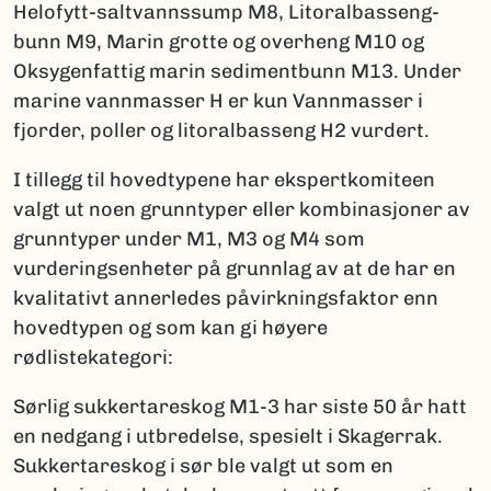
Helofytt-saltvannssump M8, Litoralbasseng-
bunn M9, Marin grotte og overheng M10 og
Oksygenfattig marin sedimentbunn M13. Under
marine vannmasser H er kun Vannmasser i
fjorder, poller og litoralbasseng H2 vurdert.
I tillegg til hovedtypene har ekspertkomiteen
valgt ut noen grunntyper eller kombinasjoner av
grunntyper under M1, M3 og M4 som
vurderingsenheter på grunnlag av at de har en
kvalitativt annerledes påvirkningsfaktor enn
hovedtypen og som kan gi høyere
rødlistekategori:
Sørlig sukkertareskog
M1-3 har siste 50 år hatt
en nedgang i utbredelse, spesielt i Skagerrak.
Sukkertareskog i sør ble valgt ut som en