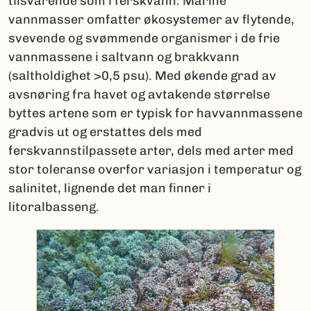
tilsvarende som i ferskvann. Marine
vannmasser omfatter økosystemer av flytende,
svevende og svømmende organismer i de frie
vannmassene i saltvann og brakkvann
(saltholdighet >0,5 psu). Med økende grad av
avsnøring fra havet og avtakende størrelse
byttes artene som er typisk for havvannmassene
gradvis ut og erstattes dels med
ferskvannstilpassete arter, dels med arter med
stor toleranse overfor variasjon i temperatur og
salinitet, lignende det man finner i
litoralbasseng.