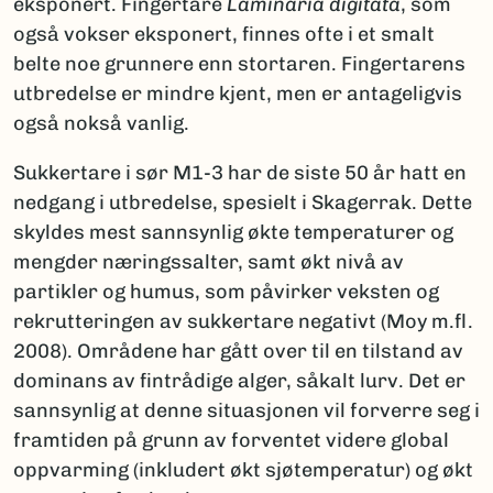
eksponert. Fingertare
Laminaria digitata
, som
også vokser eksponert, finnes ofte i et smalt
belte noe grunnere enn stortaren. Fingertarens
utbredelse er mindre kjent, men er antageligvis
også nokså vanlig.
Sukkertare i sør
M1-3 har de siste 50 år hatt en
nedgang i utbredelse, spesielt i Skagerrak. Dette
skyldes mest sannsynlig økte temperaturer og
mengder næringssalter, samt økt nivå av
partikler og humus, som påvirker veksten og
rekrutteringen av sukkertare negativt (Moy m.fl.
2008). Områdene har gått over til en tilstand av
dominans av fintrådige alger, såkalt lurv. Det er
sannsynlig at denne situasjonen vil forverre seg i
framtiden på grunn av forventet videre global
oppvarming (inkludert økt sjøtemperatur) og økt