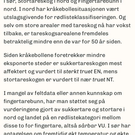
i sør, Stortareskog i nord og Fingertarebunn i
nord. I nord har kråkebollesituasjonen vært
utslagsgivende for rødlisteklassifiseringen. Og
selv om store arealer med tareskog nå har vokst
tilbake, er tareskogsarealene fremdeles
betraktelig mindre enn de var for 50 år siden.
Siden kråkebollene foretrekker mindre
eksponerte steder er sukkertareskogen mest
affektert og vurdert til
sterkt truet
EN, mens
stortareskogen er vurdert til nær
truet
NT.
I mangel av feltdata eller annen kunnskap om
fingertarebunn, har man støttet seg på
vurderingene gjort av sukkertare og stortare i
nord og landet på en rødlistekategori mellom
disse to for fingertare, altså
sårbar
VU. I sør har
antagelsen om fremtidig økt temperatur og økte