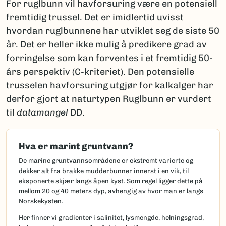
For ruglbunn vil havforsuring være en potensiell
fremtidig trussel. Det er imidlertid uvisst
hvordan ruglbunnene har utviklet seg de siste 50
år. Det er heller ikke mulig å predikere grad av
forringelse som kan forventes i et fremtidig 50-
års perspektiv (C-kriteriet). Den potensielle
trusselen havforsuring utgjør for kalkalger har
derfor gjort at naturtypen Ruglbunn er vurdert
til
datamangel
DD.
Hva er marint gruntvann?
De marine gruntvannsområdene er ekstremt varierte og
dekker alt fra brakke mudderbunner innerst i en vik, til
eksponerte skjær langs åpen kyst. Som regel ligger dette på
mellom 20 og 40 meters dyp, avhengig av hvor man er langs
Norskekysten.
Her finner vi gradienter i salinitet, lysmengde, helningsgrad,