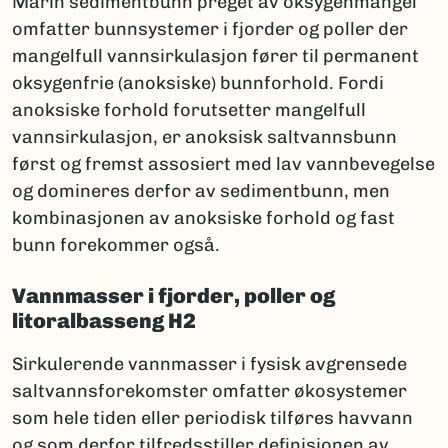
Marin sedimentbunn preget av oksygenmangel
omfatter bunnsystemer i fjorder og poller der
mangelfull vannsirkulasjon fører til permanent
oksygenfrie (anoksiske) bunnforhold. Fordi
anoksiske forhold forutsetter mangelfull
vannsirkulasjon, er anoksisk saltvannsbunn
først og fremst assosiert med lav vannbevegelse
og domineres derfor av sedimentbunn, men
kombinasjonen av anoksiske forhold og fast
bunn forekommer også.
Vannmasser i fjorder, poller og
litoralbasseng H2
Sirkulerende vannmasser i fysisk avgrensede
saltvannsforekomster omfatter økosystemer
som hele tiden eller periodisk tilføres havvann
og som derfor tilfredsstiller definisjonen av