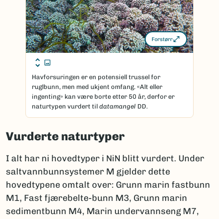
Forstørr
Havforsuringen er en potensiell trussel for
ruglbunn, men med ukjent omfang. «Alt eller
ingenting» kan være borte etter 50 år, derfor er
naturtypen vurdert til
datamangel
DD.
Vurderte naturtyper
I alt har ni hovedtyper i NiN blitt vurdert. Under
saltvannbunnsystemer M gjelder dette
hovedtypene omtalt over: Grunn marin fastbunn
M1, Fast fjærebelte-bunn M3, Grunn marin
sedimentbunn M4, Marin undervannseng M7,