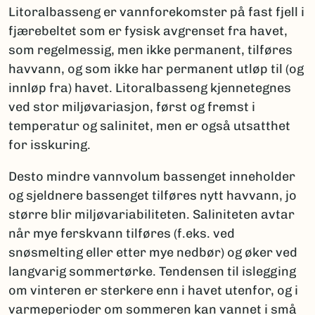
Litoralbasseng er vannforekomster på fast fjell i
fjærebeltet som er fysisk avgrenset fra havet,
som regelmessig, men ikke permanent, tilføres
havvann, og som ikke har permanent utløp til (og
innløp fra) havet. Litoralbasseng kjennetegnes
ved stor miljøvariasjon, først og fremst i
temperatur og salinitet, men er også utsatthet
for isskuring.
Desto mindre vannvolum bassenget inneholder
og sjeldnere bassenget tilføres nytt havvann, jo
større blir miljøvariabiliteten. Saliniteten avtar
når mye ferskvann tilføres (f.eks. ved
snøsmelting eller etter mye nedbør) og øker ved
langvarig sommertørke. Tendensen til islegging
om vinteren er sterkere enn i havet utenfor, og i
varmeperioder om sommeren kan vannet i små