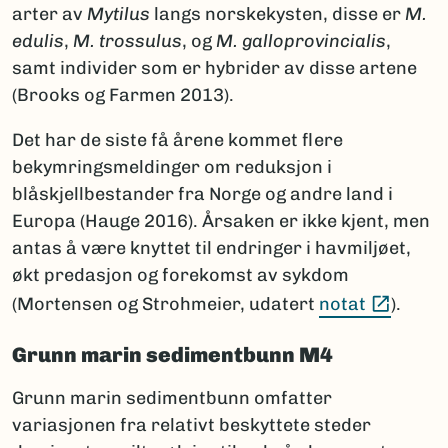
arter av
Mytilus
langs norskekysten, disse er
M.
edulis
,
M. trossulus
, og
M. galloprovincialis
,
samt individer som er hybrider av disse artene
(Brooks og Farmen 2013).
Det har de siste få årene kommet flere
bekymringsmeldinger om reduksjon i
blåskjellbestander fra Norge og andre land i
Europa (Hauge 2016). Årsaken er ikke kjent, men
antas å være knyttet til endringer i havmiljøet,
økt predasjon og forekomst av sykdom
(Ekste
(Mortensen og Strohmeier, udatert
notat
).
Grunn marin sedimentbunn M4
Grunn marin sedimentbunn omfatter
variasjonen fra relativt beskyttete steder