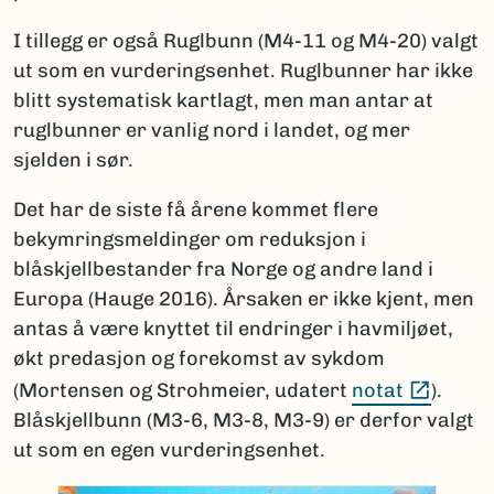
I tillegg er også Ruglbunn (M4-11 og M4-20) valgt
ut som en vurderingsenhet. Ruglbunner har ikke
blitt systematisk kartlagt, men man antar at
ruglbunner er vanlig nord i landet, og mer
sjelden i sør.
Det har de siste få årene kommet flere
bekymringsmeldinger om reduksjon i
blåskjellbestander fra Norge og andre land i
Europa (Hauge 2016). Årsaken er ikke kjent, men
antas å være knyttet til endringer i havmiljøet,
økt predasjon og forekomst av sykdom
(Ekste
(Mortensen og Strohmeier, udatert
notat
).
Blåskjellbunn (M3-6, M3-8, M3-9) er derfor valgt
ut som en egen vurderingsenhet.