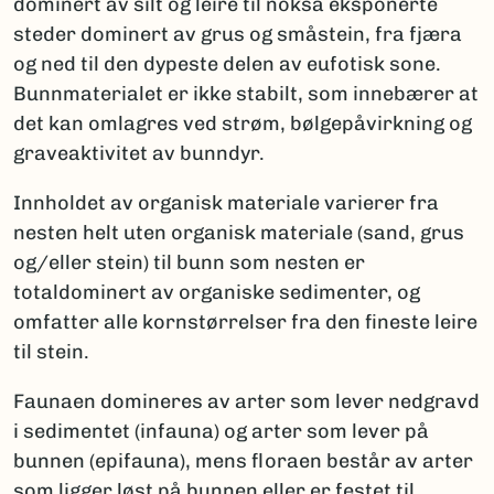
dominert av silt og leire til nokså eksponerte
steder dominert av grus og småstein, fra fjæra
og ned til den dypeste delen av eufotisk sone.
Bunnmaterialet er ikke stabilt, som innebærer at
det kan omlagres ved strøm, bølgepåvirkning og
graveaktivitet av bunndyr.
Innholdet av organisk materiale varierer fra
nesten helt uten organisk materiale (sand, grus
og/eller stein) til bunn som nesten er
totaldominert av organiske sedimenter, og
omfatter alle kornstørrelser fra den fineste leire
til stein.
Faunaen domineres av arter som lever nedgravd
i sedimentet (infauna) og arter som lever på
bunnen (epifauna), mens floraen består av arter
som ligger løst på bunnen eller er festet til