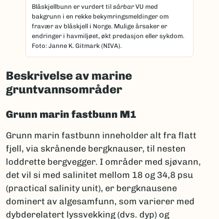
Blåskjellbunn er vurdert til
sårbar
VU med
bakgrunn i en rekke bekymringsmeldinger om
fravær av blåskjell i Norge. Mulige årsaker er
endringer i havmiljøet, økt predasjon eller sykdom.
Foto: Janne K. Gitmark (NIVA).
Beskrivelse av marine
gruntvannsområder
Grunn marin fastbunn M1
Grunn marin fastbunn inneholder alt fra flatt
fjell, via skrånende bergknauser, til nesten
loddrette bergvegger. I områder med sjøvann,
det vil si med salinitet mellom 18 og 34,8 psu
(practical salinity unit), er bergknausene
dominert av algesamfunn, som varierer med
dybderelatert lyssvekking (dvs. dyp) og