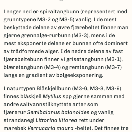
Lenger ned er spiraltangbunn (representert med
grunntypene M3-2 og M3-5) vanlig. I de mest
beskyttede delene av øvre fjærebeltet finner man
gjerne grønnalge-rurbunn (M3-3), mens i de
mest eksponerte delene er bunnen ofte dominert
av trådformede alger. I de nedre delene av fast
fjærebeltebunn finner vi grisetangbunn (M3-1),
blæretangbunn (M3-4) og remtangbunn (M3-7)
langs en gradient av bølgeeksponering.
I naturtypen Blåskjellbunn (M3-6, M3-8, M3-9)
finnes blåskjell
Mytilus
spp gjerne sammen med
andre saltvannstilknyttete arter som
fjærerur
Semibalanus balanoides
og vanlig
strandsnegl
Littorina littorea
rett under
marebek
Verrucaria maura
-beltet. Det finnes tre