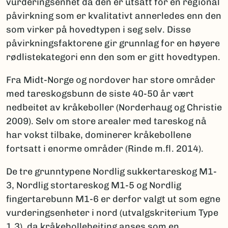
vurderingsenhet da den er utsatt for en regional
påvirkning som er kvalitativt annerledes enn den
som virker på hovedtypen i seg selv. Disse
påvirkningsfaktorene gir grunnlag for en høyere
rødlistekategori enn den som er gitt hovedtypen.
Fra Midt-Norge og nordover har store områder
med tareskogsbunn de siste 40-50 år vært
nedbeitet av kråkeboller (Norderhaug og Christie
2009). Selv om store arealer med tareskog nå
har vokst tilbake, dominerer kråkebollene
fortsatt i enorme områder (Rinde m.fl. 2014).
De tre grunntypene Nordlig sukkertareskog M1-
3, Nordlig stortareskog M1-5 og Nordlig
fingertarebunn M1-6 er derfor valgt ut som egne
vurderingsenheter i nord (utvalgskriterium Type
1.3), da kråkebollebeiting anses som en