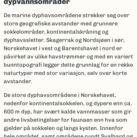
dypvannsområder
De marine dyphavsområdene strekker seg over
store geografiske avstander med grunnere
sokkelområder, kontinentalskråning og
dyphavssletter. Skagerrak og Nordsjøen i sør,
Norskehavet i vest og Barentshavet i nord er
påvirket av ulike havstrømmer og med en variert
bunntopografi legger dette grunnlag for en rekke
naturtyper med stor variasjon, selv over korte
avstander.
De store dyphavsområdene i Norskehavet,
nedenfor kontinentalsokkelen, og dypere enn ca.
600 m dyp, har svært kalde vannmasser som gir
andre livsbetingelser for faunaen enn hva som
gjelder på sokkelen og langs kysten. Innenfor
hele området, samt områdene rundt Svalbard og