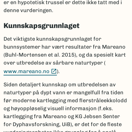
er en hypotetisk trussel er dette ikke tatt med i
denne vurderingen.
Kunnskapsgrunnlaget
Det viktigste kunnskapsgrunnlaget for
bunnsystemer har vært resultater fra Mareano
(Buhl-Mortensen et al. 2015), og da spesielt kart
over utbredelse av sårbare naturtyper (
(Ekstern lenke)
www.mareano.no
).
Siden detaljert kunnskap om utbredelsen av
naturtyper på dypt vann er mangelfull fra tiden
før moderne kartlegging med flerstråleekkolodd
og høyoppløselig visuell informasjon (f.eks.
kartlegging fra Mareano og KG Jebsen Senter
for Dyphavsforskning, UiB), er det for de fleste