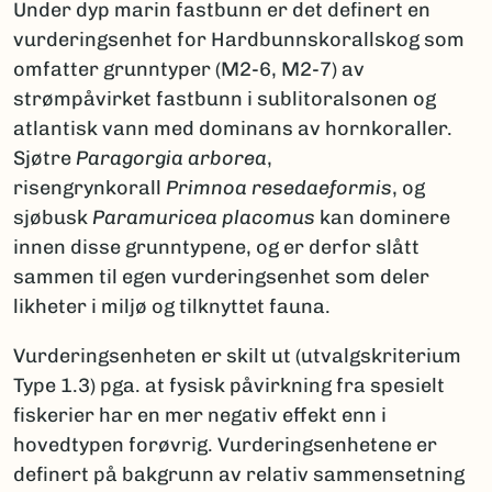
Under dyp marin fastbunn er det definert en
vurderingsenhet for Hardbunnskorallskog som
omfatter grunntyper (M2-6, M2-7) av
strømpåvirket fastbunn i sublitoralsonen og
atlantisk vann med dominans av hornkoraller.
Sjøtre
Paragorgia arborea
,
risengrynkorall
Primnoa resedaeformis
, og
sjøbusk
Paramuricea placomus
kan dominere
innen disse grunntypene, og er derfor slått
sammen til egen vurderingsenhet som deler
likheter i miljø og tilknyttet fauna.
Vurderingsenheten er skilt ut (utvalgskriterium
Type 1.3) pga. at fysisk påvirkning fra spesielt
fiskerier har en mer negativ effekt enn i
hovedtypen forøvrig. Vurderingsenhetene er
definert på bakgrunn av relativ sammensetning