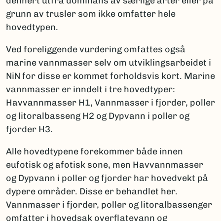
definert utfra dominans av særlige arter eller på
grunn av trusler som ikke omfatter hele
hovedtypen.
Ved foreliggende vurdering omfattes også
marine vannmasser selv om utviklingsarbeidet i
NiN for disse er kommet forholdsvis kort. Marine
vannmasser er inndelt i tre hovedtyper:
Havvannmasser H1, Vannmasser i fjorder, poller
og litoralbasseng H2 og Dypvann i poller og
fjorder H3.
Alle hovedtypene forekommer både innen
eufotisk og afotisk sone, men Havvannmasser
og Dypvann i poller og fjorder har hovedvekt på
dypere områder. Disse er behandlet her.
Vannmasser i fjorder, poller og litoralbassenger
omfatter i hovedsak overflatevann og