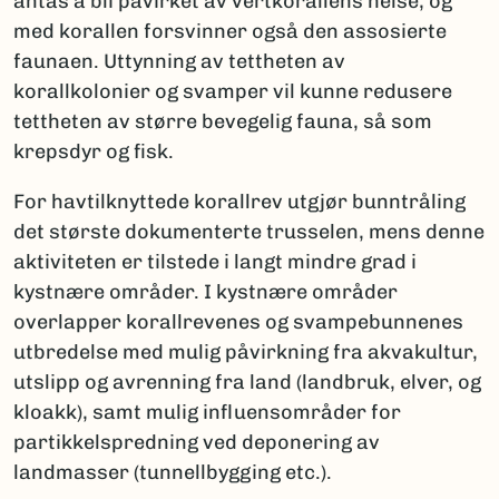
antas å bli påvirket av vertkorallens helse, og
med korallen forsvinner også den assosierte
faunaen. Uttynning av tettheten av
korallkolonier og svamper vil kunne redusere
tettheten av større bevegelig fauna, så som
krepsdyr og fisk.
For havtilknyttede korallrev utgjør bunntråling
det største dokumenterte trusselen, mens denne
aktiviteten er tilstede i langt mindre grad i
kystnære områder. I kystnære områder
overlapper korallrevenes og svampebunnenes
utbredelse med mulig påvirkning fra akvakultur,
utslipp og avrenning fra land (landbruk, elver, og
kloakk), samt mulig influensområder for
partikkelspredning ved deponering av
landmasser (tunnellbygging etc.).