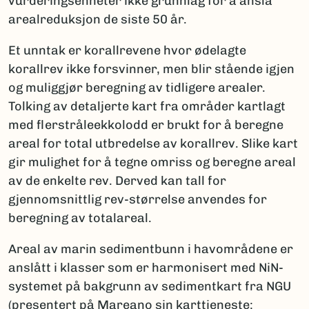
vurderingsenheter ikke grunnlag for å anslå
arealreduksjon de siste 50 år.
Et unntak er korallrevene hvor ødelagte
korallrev ikke forsvinner, men blir stående igjen
og muliggjør beregning av tidligere arealer.
Tolking av detaljerte kart fra områder kartlagt
med flerstråleekkolodd er brukt for å beregne
areal for total utbredelse av korallrev. Slike kart
gir mulighet for å tegne omriss og beregne areal
av de enkelte rev. Derved kan tall for
gjennomsnittlig rev-størrelse anvendes for
beregning av totalareal.
Areal av marin sedimentbunn i havområdene er
anslått i klasser som er harmonisert med NiN-
systemet på bakgrunn av sedimentkart fra NGU
(presentert på Mareano sin karttjeneste: