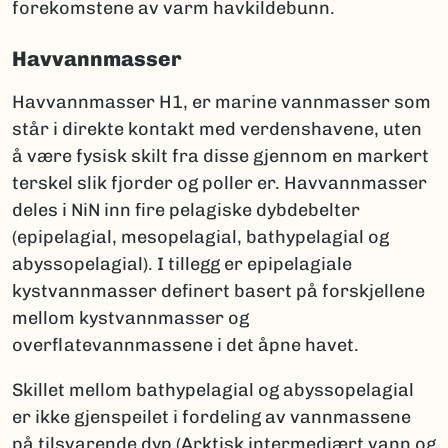
forekomstene av varm havkildebunn.
Havvannmasser
Havvannmasser H1, er marine vannmasser som
står i direkte kontakt med verdenshavene, uten
å være fysisk skilt fra disse gjennom en markert
terskel slik fjorder og poller er. Havvannmasser
deles i NiN inn fire pelagiske dybdebelter
(epipelagial, mesopelagial, bathypelagial og
abyssopelagial). I tillegg er epipelagiale
kystvannmasser definert basert på forskjellene
mellom kystvannmasser og
overflatevannmassene i det åpne havet.
Skillet mellom bathypelagial og abyssopelagial
er ikke gjenspeilet i fordeling av vannmassene
på tilsvarende dyp (Arktisk intermediært vann og