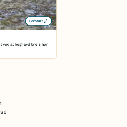
Forstørr
t ved at begravd breis har
n
sse