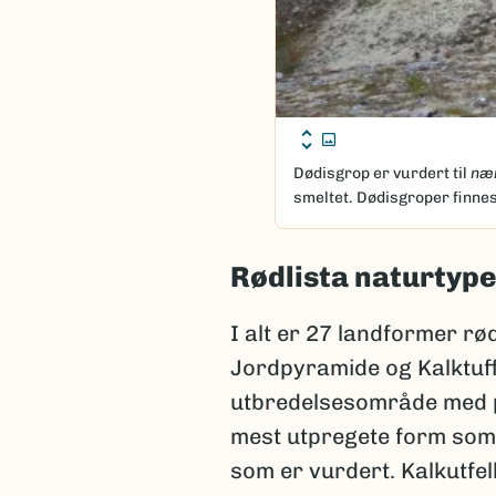
Dødisgrop er vurdert til
nær
smeltet. Dødisgroper finnes 
Rødlista naturtype
I alt er 27 landformer rød
Jordpyramide og Kalktuff
utbredelsesområde med på
mest utpregete form som 
som er vurdert. Kalkutfel