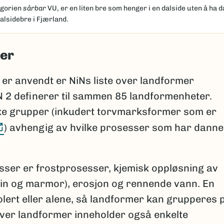
tegorien
sårbar
VU, er en liten bre som henger i en dalside uten å ha 
alsidebre i Fjærland.
er
r anvendt er NiNs liste over landformer
iN 2 definerer til sammen 85 landformenheter.
like grupper (inkudert torvmarksformer som er
(Ekstern lenke)
) avhengig av hvilke prosesser som har danne
sser er frostprosesser, kjemisk oppløsning av
in og marmor), erosjon og rennende vann. En
olert eller alene, så landformer kan grupperes 
 over landformer inneholder også enkelte