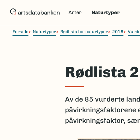
Hopp
til
Arter
Naturtyper
hovedinnhold
Forside
Naturtyper
Rødlista for naturtyper
2018
Vurde
Rødlista 
Av de 85 vurderte land
påvirkningsfaktorene er
påvirkningsfaktor, sær