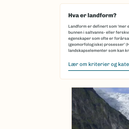
Hva er landform?
Landform er definert som ‘mer e
bunnen i saltvanns- eller fersk
egenskaper som ofte er forårsak
(geomorfologiske) prosesser’ (H
landskapselementer som kan kny
Lær om kriterier og kate