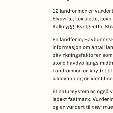
12 landformer er vurder
Elvevifte, Leirslette, Lev
Kalkrygg, Kystgrotte, Str
En landform, Havbunnsskor
informasjon om antall l
påvirkningsfaktorer som
store havdyp langs midth
Landformen er knyttet ti
kildevann og er identifis
Et natursystem er også v
isdekt fastmark. Vurderi
og er vurdert til
nær true