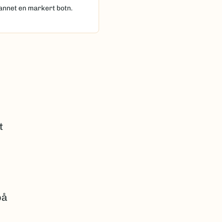
dannet en markert botn.
t
på