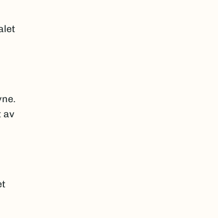
alet
yne.
t av
et