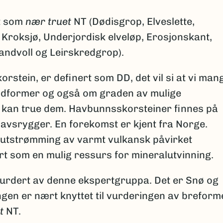
t som
nær truet
NT (Dødisgrop, Elveslette,
é, Kroksjø, Underjordisk elveløp, Erosjonskant,
andvoll og Leirskredgrop).
stein, er definert som DD, det vil si at vi man
andformer og også om graden av mulige
 kan true dem. Havbunnsskorsteiner finnes på
avsrygger. En forekomst er kjent fra Norge.
l utstrømming av varmt vulkansk påvirket
ert som en mulig ressurs for mineralutvinning.
urdert av denne ekspertgruppa. Det er Snø og
ngen er nært knyttet til vurderingen av breform
t
NT.