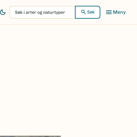
Søk
Søk
i
arter
og
naturtyper