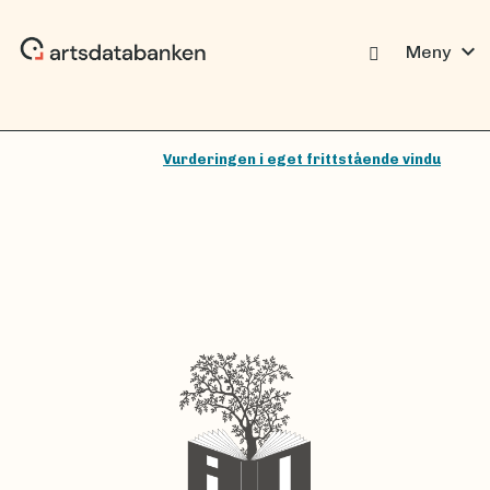
expand_more
Meny
Vurderingen i eget frittstående vindu