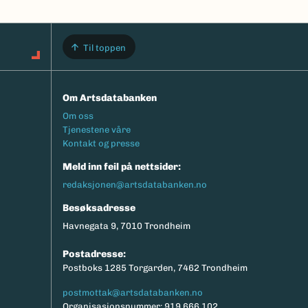
Til toppen
Om Artsdatabanken
Footermeny
Om oss
Tjenestene våre
Kontakt og presse
Meld inn feil på nettsider:
redaksjonen@artsdatabanken.no
Besøksadresse
Havnegata 9, 7010 Trondheim
Postadresse:
Postboks 1285 Torgarden, 7462 Trondheim
postmottak@artsdatabanken.no
Organisasjonsnummer: 919 666 102