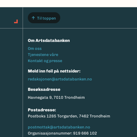
Til toppen
Om Artsdatabanken
Footermeny
Om oss
Tjenestene våre
Kontakt og presse
Meld inn feil på nettsider:
redaksjonen@artsdatabanken.no
Besøksadresse
Havnegata 9, 7010 Trondheim
Postadresse:
Postboks 1285 Torgarden, 7462 Trondheim
postmottak@artsdatabanken.no
Organisasjonsnummer: 919 666 102