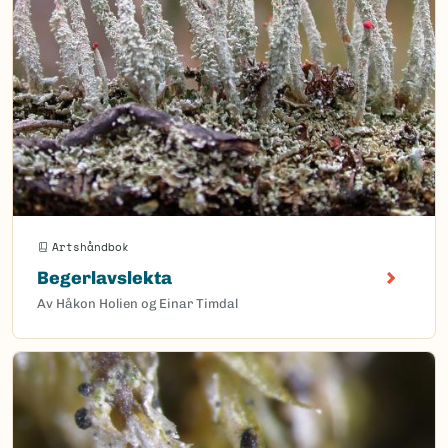
Artshåndbok
Begerlavslekta
Av Håkon Holien og Einar Timdal