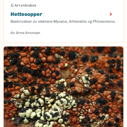
Artshåndbok
Hettesopper
Beskrivelser av slektene
Mycena
,
Atheniella
og
Phloeomana.
Av Arne Aronsen