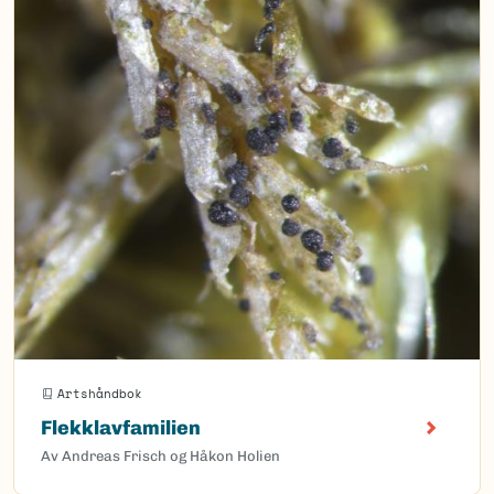
Artshåndbok
Flekklavfamilien
Av Andreas Frisch og Håkon Holien