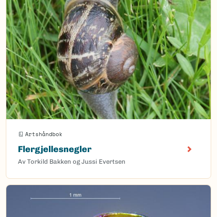
Artshåndbok
Flergjellesnegler
Av Torkild Bakken og Jussi Evertsen