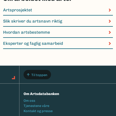
Artsprosjektet
Slik skriver du artsnavn riktig
Hvordan artsbestemme
Eksperter og faglig samarbeid
Til toppen
Om Artsdatabanken
Footermeny
Om oss
Tjenestene våre
Kontakt og presse