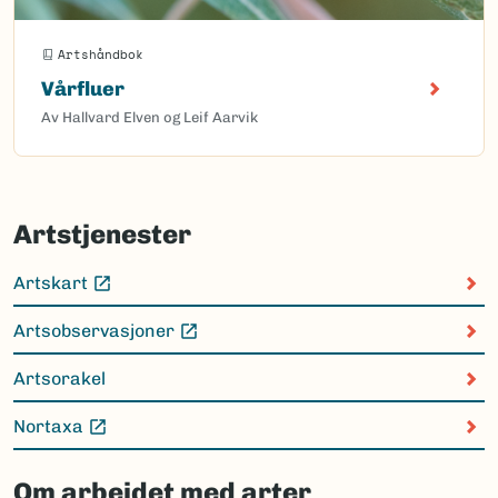
Artshåndbok
Vårfluer
Av Hallvard Elven og Leif Aarvik
Artstjenester
Artskart
(Ekstern lenke)
Artsobservasjoner
(Ekstern lenke)
Artsorakel
Nortaxa
(Ekstern lenke)
Om arbeidet med arter