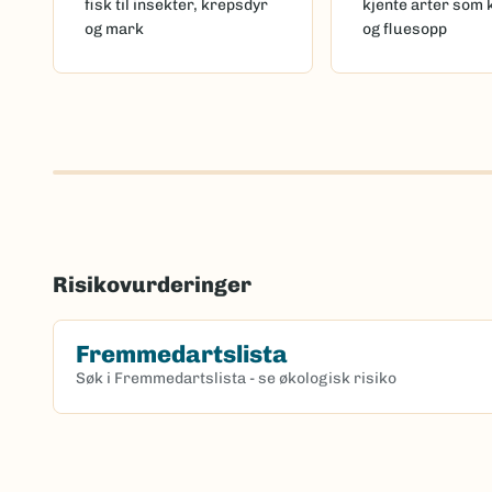
fisk til insekter, krepsdyr
kjente arter som 
og mark
og fluesopp
Risikovurderinger
Fremmedartslista
Søk i Fremmedartslista - se økologisk risiko