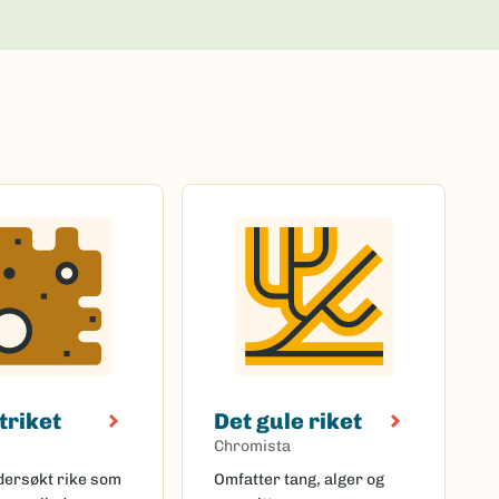
triket
Det gule riket
Chromista
ndersøkt rike som
Omfatter tang, alger og