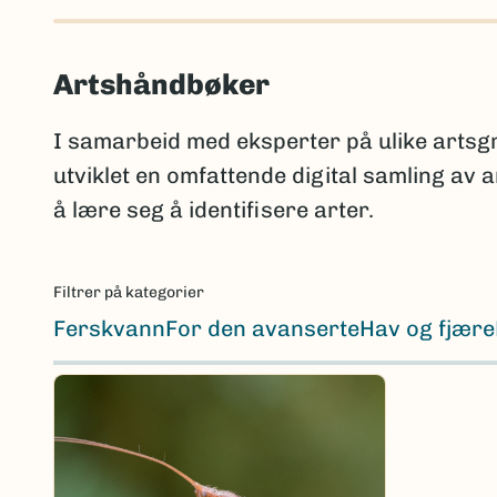
Artshåndbøker
I samarbeid med eksperter på ulike arts
utviklet en omfattende digital samling av
å lære seg å identifisere arter.
Filtrer på kategorier
Ferskvann
For den avanserte
Hav og fjære