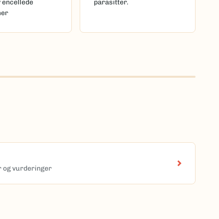
v encellede
parasitter.
mer
er og vurderinger