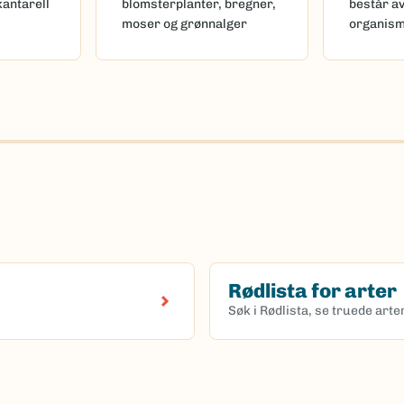
kantarell
blomsterplanter, bregner,
består a
moser og grønnalger
organis
Rødlista for arter
Søk i Rødlista, se truede art