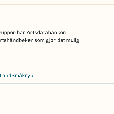
grupper har Artsdatabanken
 artshåndbøker som gjør det mulig
Land
Småkryp