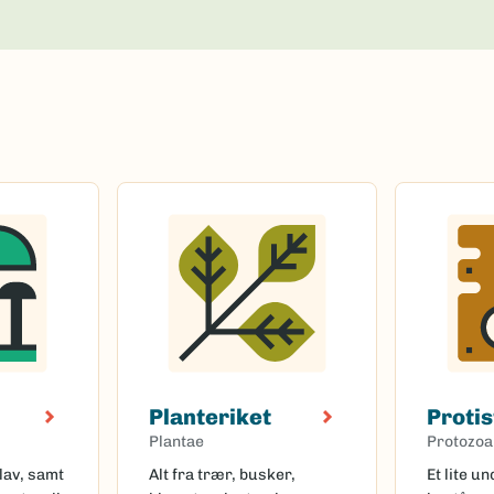
Planteriket
Protis
Plantae
Protozoa
lav, samt
Alt fra trær, busker,
Et lite u