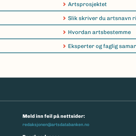
Artsprosjektet
Slik skriver du artsnavn r
Hvordan artsbestemme
Eksperter og faglig sama
n
Meld inn feil på nettsider:
redaksjonen@artsdatabanken.no