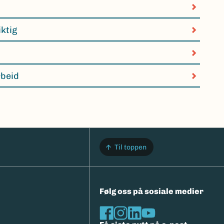
iktig
rbeid
Til toppen
Følg oss på sosiale medier