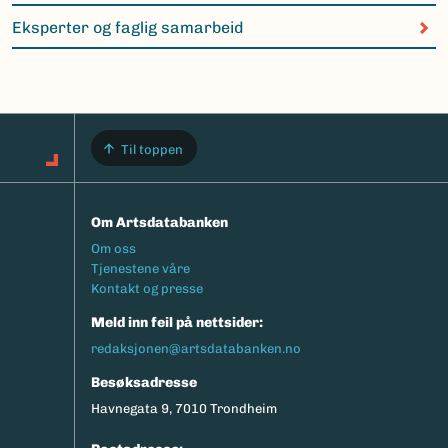
Eksperter og faglig samarbeid
Til toppen
Om Artsdatabanken
Footermeny
Om oss
Tjenestene våre
Kontakt og presse
Meld inn feil på nettsider:
redaksjonen@artsdatabanken.no
Besøksadresse
Havnegata 9, 7010 Trondheim