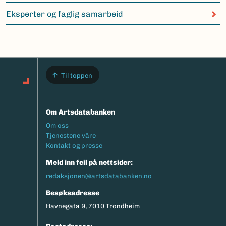
Eksperter og faglig samarbeid
Til toppen
Om Artsdatabanken
Footermeny
Om oss
Tjenestene våre
Kontakt og presse
Meld inn feil på nettsider:
redaksjonen@artsdatabanken.no
Besøksadresse
Havnegata 9, 7010 Trondheim