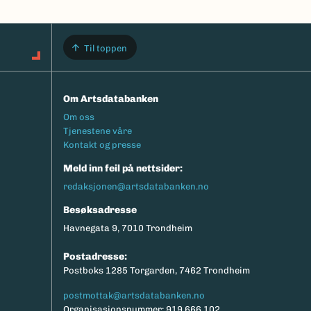
Til toppen
Om Artsdatabanken
Footermeny
Om oss
Tjenestene våre
Kontakt og presse
Meld inn feil på nettsider:
redaksjonen@artsdatabanken.no
Besøksadresse
Havnegata 9, 7010 Trondheim
Postadresse:
Postboks 1285 Torgarden, 7462 Trondheim
postmottak@artsdatabanken.no
Organisasjonsnummer: 919 666 102