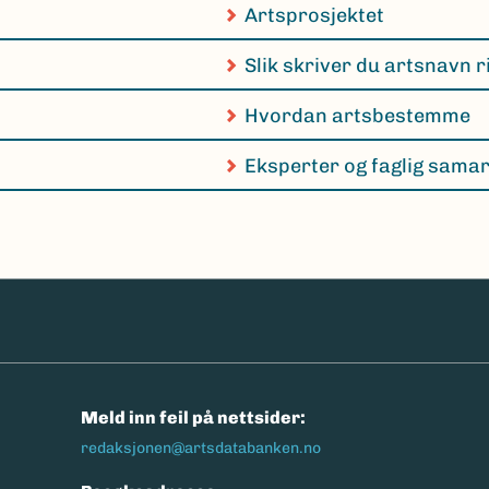
Artsprosjektet
Slik skriver du artsnavn r
Hvordan artsbestemme
Eksperter og faglig sama
n
Meld inn feil på nettsider:
redaksjonen@artsdatabanken.no