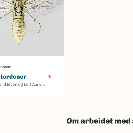
åndbok
ktordener
ard Elven og Leif Aarvik
Om arbeidet med 