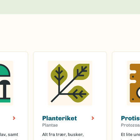
Planteriket
Protis
Plantae
Protozoa
lav, samt
Alt fra trær, busker,
Et lite u