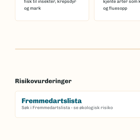
fisk til insekter, krepsdyr
kjente arter som 
og mark
og fluesopp
Risikovurderinger
Fremmedartslista
Søk i Fremmedartslista - se økologisk risiko