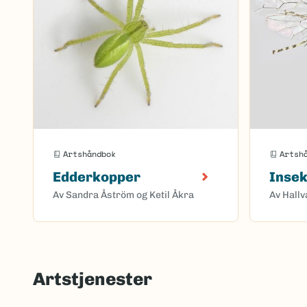
Artshåndbok
Artsh
Edderkopper
Inse
Av Sandra Åström og Ketil Åkra
Av Hallv
Artstjenester