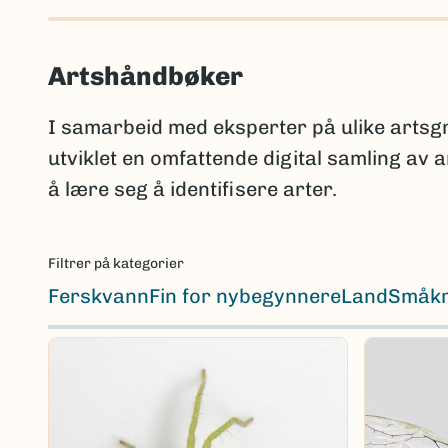
Artshåndbøker
I samarbeid med eksperter på ulike arts
utviklet en omfattende digital samling av
å lære seg å identifisere arter.
Filtrer på kategorier
Ferskvann
Fin for nybegynnere
Land
Småk