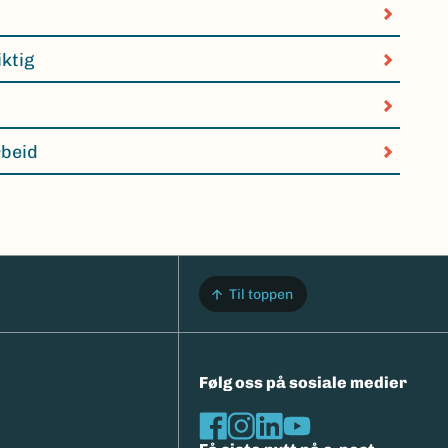
iktig
rbeid
Til toppen
Følg oss på sosiale medier