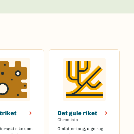
triket
Det gule riket
Chromista
ndersøkt rike som
Omfatter tang, alger og