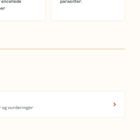
v encellede
parasitter.
mer
er og vurderinger