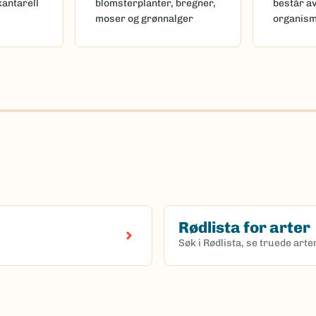
kantarell
blomsterplanter, bregner,
består a
moser og grønnalger
organis
Rødlista for arter
Søk i Rødlista, se truede art