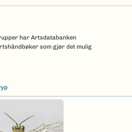
grupper har Artsdatabanken
 artshåndbøker som gjør det mulig
ryp