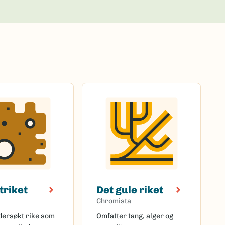
triket
Det gule riket
Chromista
ndersøkt rike som
Omfatter tang, alger og