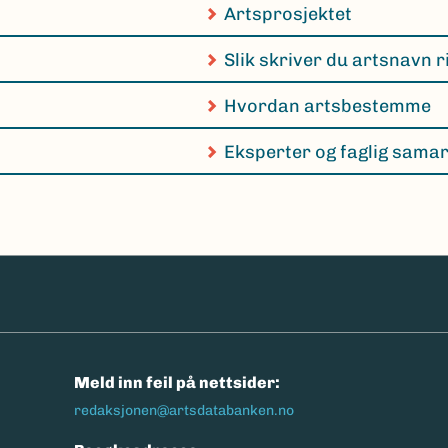
Artsprosjektet
Slik skriver du artsnavn r
Hvordan artsbestemme
Eksperter og faglig sama
n
Meld inn feil på nettsider:
redaksjonen@artsdatabanken.no