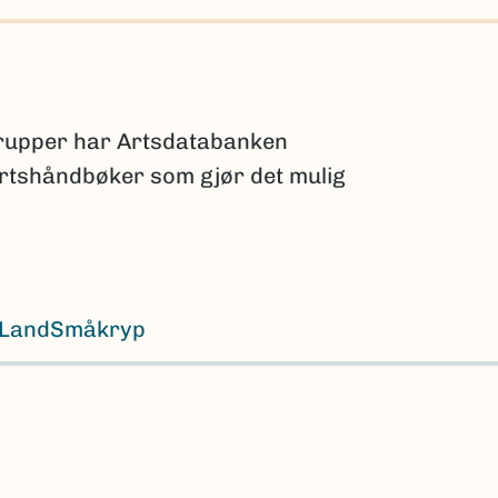
grupper har Artsdatabanken
 artshåndbøker som gjør det mulig
Land
Småkryp