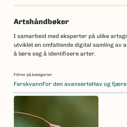
Artshåndbøker
I samarbeid med eksperter på ulike arts
utviklet en omfattende digital samling av
å lære seg å identifisere arter.
Filtrer på kategorier
Ferskvann
For den avanserte
Hav og fjære