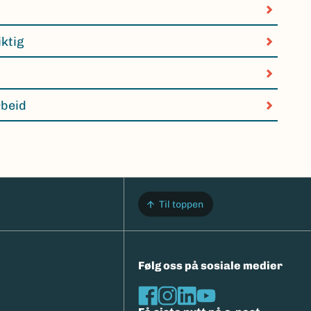
iktig
rbeid
Til toppen
Følg oss på sosiale medier