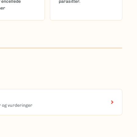
v encellede
parasitter.
mer
er og vurderinger