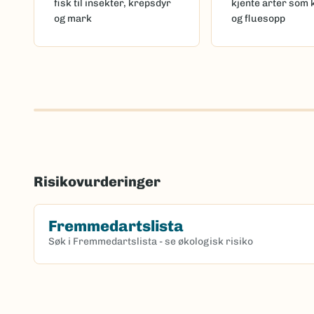
fisk til insekter, krepsdyr
kjente arter som 
og mark
og fluesopp
Risikovurderinger
Fremmedartslista
Søk i Fremmedartslista - se økologisk risiko