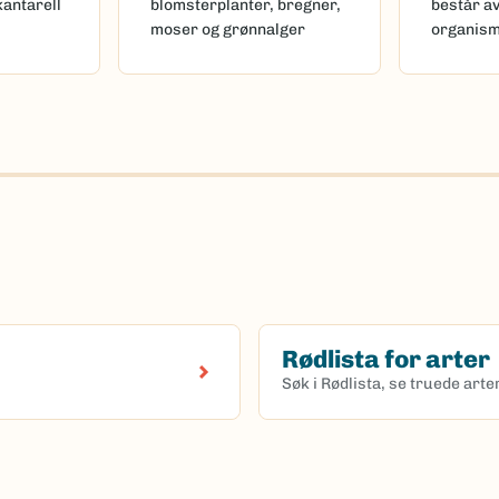
kantarell
blomsterplanter, bregner,
består a
moser og grønnalger
organis
Rødlista for arter
Søk i Rødlista, se truede art