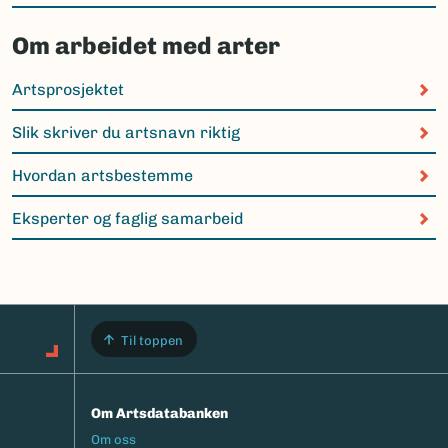
Om arbeidet med arter
Artsprosjektet
Slik skriver du artsnavn riktig
Hvordan artsbestemme
Eksperter og faglig samarbeid
Til toppen
Om Artsdatabanken
Footermeny
Om oss