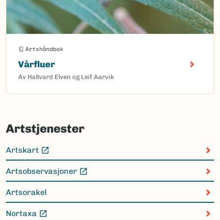
Artshåndbok
Vårfluer
Av Hallvard Elven og Leif Aarvik
Artstjenester
Artskart
(Ekstern lenke)
Artsobservasjoner
(Ekstern lenke)
Artsorakel
Nortaxa
(Ekstern lenke)