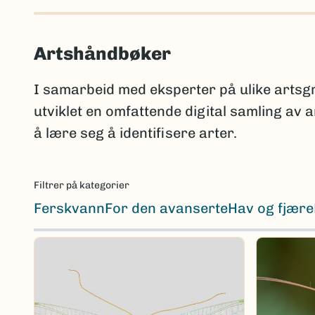
Artshåndbøker
I samarbeid med eksperter på ulike arts
utviklet en omfattende digital samling av
å lære seg å identifisere arter.
Filtrer på kategorier
Ferskvann
For den avanserte
Hav og fjære