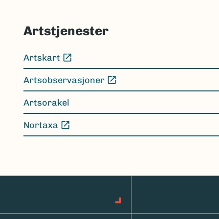
Artstjenester
Artskart
(Ekstern lenke)
Artsobservasjoner
(Ekstern lenke)
Artsorakel
Nortaxa
(Ekstern lenke)