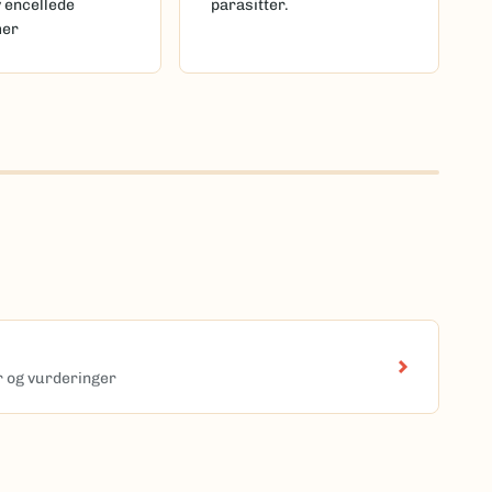
v encellede
parasitter.
mer
er og vurderinger