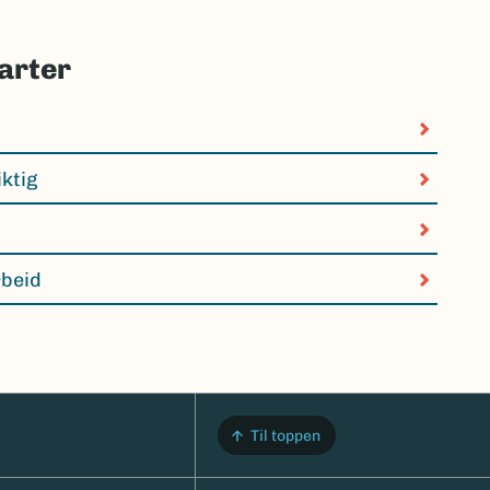
arter
iktig
rbeid
Til toppen