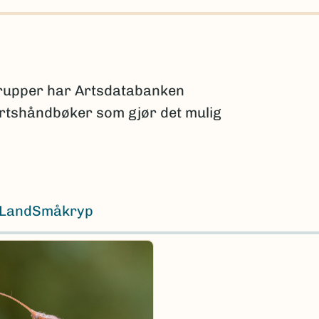
grupper har Artsdatabanken
 artshåndbøker som gjør det mulig
Land
Småkryp