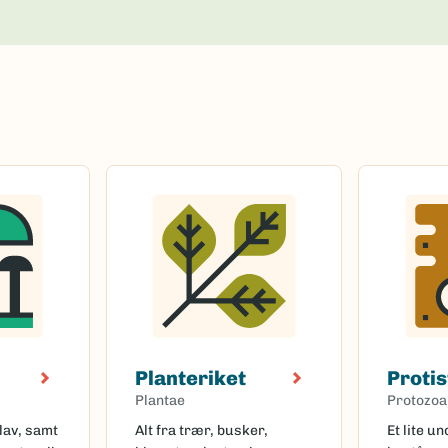
Planteriket
Protis
Plantae
Protozoa
lav, samt
Alt fra trær, busker,
Et lite u