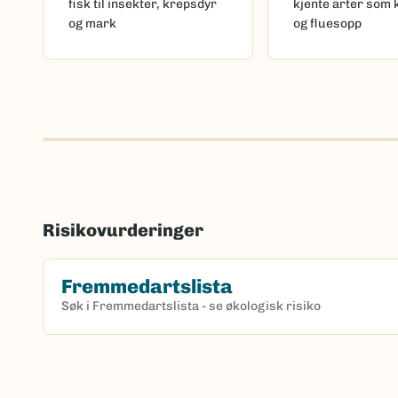
fisk til insekter, krepsdyr
kjente arter som 
og mark
og fluesopp
Risikovurderinger
Fremmedartslista
Søk i Fremmedartslista - se økologisk risiko