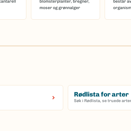
kantarell
blomsterplanter, bregner,
består a
moser og grønnalger
organis
Rødlista for arter
Søk i Rødlista, se truede art