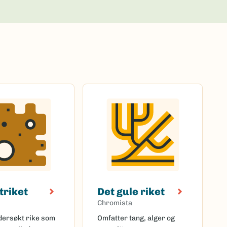
triket
Det gule riket
Chromista
ndersøkt rike som
Omfatter tang, alger og