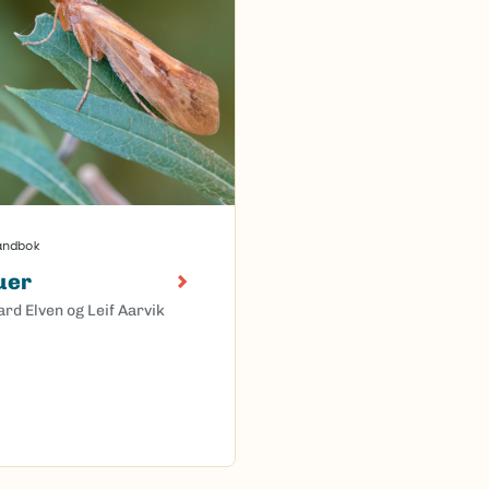
åndbok
uer
ard Elven og Leif Aarvik