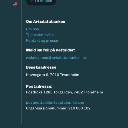
Til toppen
Om Artsdatabanken
Footermeny
Om oss
Tjenestene våre
Kontakt og presse
Meld inn feil på nettsider:
redaksjonen@artsdatabanken.no
Besøksadresse
Havnegata 9, 7010 Trondheim
Postadresse:
Postboks 1285 Torgarden, 7462 Trondheim
postmottak@artsdatabanken.no
Organisasjonsnummer: 919 666 102