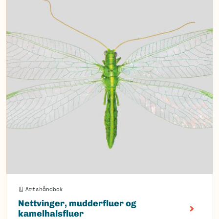
Artshåndbok
Nettvinger, mudderfluer og
kamelhalsfluer