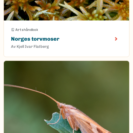
Artshåndbok
Norges torvmoser
Av Kjell Ivar Flatberg