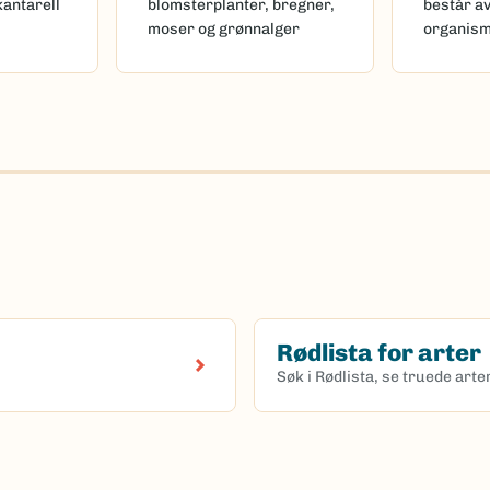
kantarell
blomsterplanter, bregner,
består a
moser og grønnalger
organis
Rødlista for arter
Søk i Rødlista, se truede art