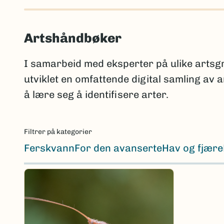
Artshåndbøker
I samarbeid med eksperter på ulike arts
utviklet en omfattende digital samling av
å lære seg å identifisere arter.
Filtrer på kategorier
Ferskvann
For den avanserte
Hav og fjære