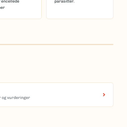
v encellede
parasitter.
mer
er og vurderinger