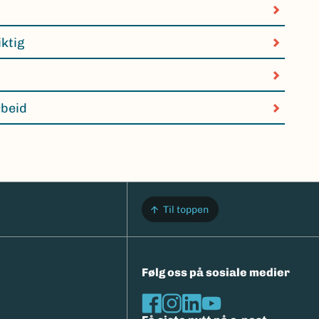
iktig
rbeid
Til toppen
Følg oss på sosiale medier