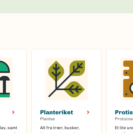
Planteriket
Protis
Plantae
Protozoa
lav, samt
Alt fra trær, busker,
Et lite u