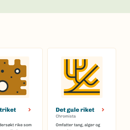
triket
Det gule riket
Chromista
ndersøkt rike som
Omfatter tang, alger og