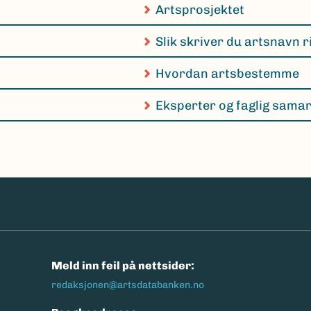
Artsprosjektet
Slik skriver du artsnavn r
Hvordan artsbestemme
Eksperter og faglig sama
n
Meld inn feil på nettsider:
redaksjonen@artsdatabanken.no