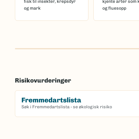
fisk til insekter, krepsdyr
kjente arter som 
og mark
og fluesopp
Risikovurderinger
Fremmedartslista
Søk i Fremmedartslista - se økologisk risiko