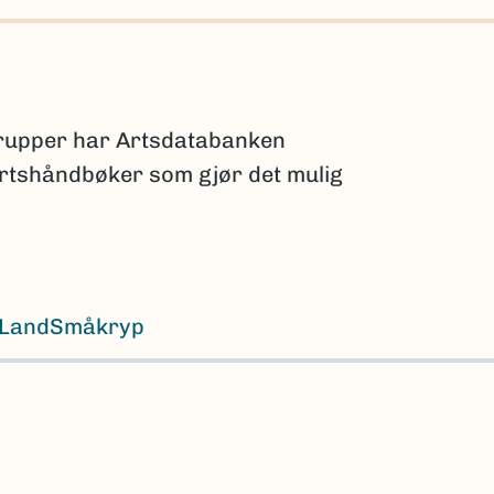
grupper har Artsdatabanken
 artshåndbøker som gjør det mulig
Land
Småkryp