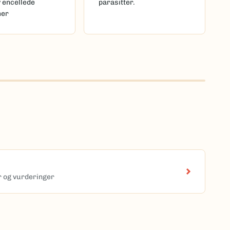
v encellede
parasitter.
mer
er og vurderinger