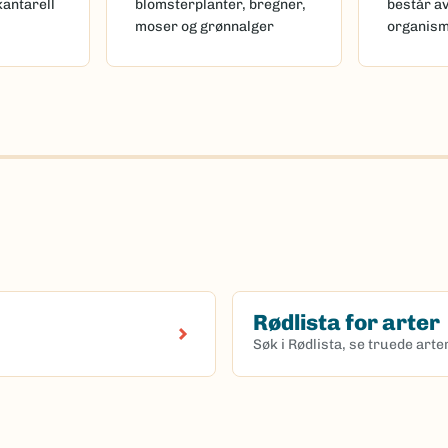
kantarell
blomsterplanter, bregner,
består a
moser og grønnalger
organis
Rødlista for arter
Søk i Rødlista, se truede art