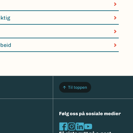
iktig
rbeid
Til toppen
Følg oss på sosiale medier