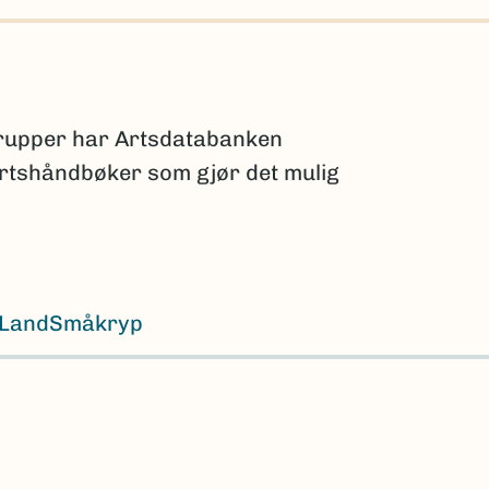
grupper har Artsdatabanken
 artshåndbøker som gjør det mulig
Land
Småkryp