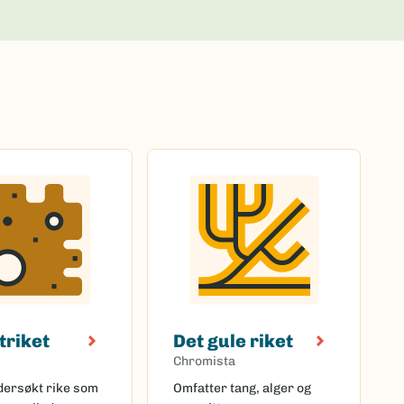
triket
Det gule riket
Chromista
ndersøkt rike som
Omfatter tang, alger og