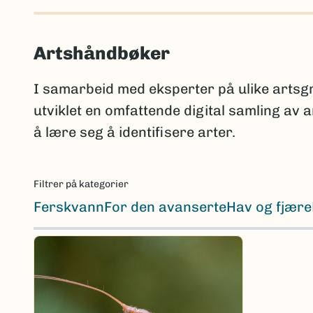
Artshåndbøker
I samarbeid med eksperter på ulike arts
utviklet en omfattende digital samling av
å lære seg å identifisere arter.
Filtrer på kategorier
Ferskvann
For den avanserte
Hav og fjære