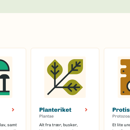
Planteriket
Protis
Plantae
Protozoa
lav, samt
Alt fra trær, busker,
Et lite u