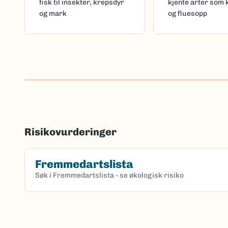
fisk til insekter, krepsdyr
kjente arter som 
og mark
og fluesopp
Risikovurderinger
Fremmedartslista
Søk i Fremmedartslista - se økologisk risiko