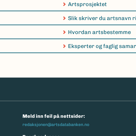
Artsprosjektet
Slik skriver du artsnavn r
Hvordan artsbestemme
Eksperter og faglig sama
n
Meld inn feil på nettsider:
redaksjonen@artsdatabanken.no