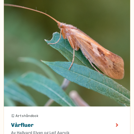
Artshåndbok
Vårfluer
Av Hallvard Elven og Leif Aarvik