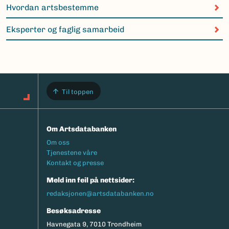
Hvordan artsbestemme
Eksperter og faglig samarbeid
Til toppen
Om Artsdatabanken
Footermeny
Om oss
Tjenestene våre
Kontakt og presse
Meld inn feil på nettsider:
redaksjonen@artsdatabanken.no
Besøksadresse
Havnegata 9, 7010 Trondheim