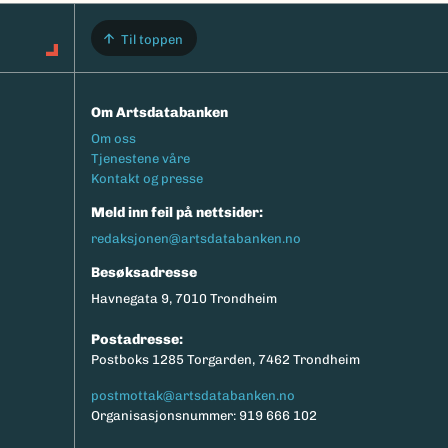
Til toppen
Om Artsdatabanken
Footermeny
Om oss
Tjenestene våre
Kontakt og presse
Meld inn feil på nettsider:
redaksjonen@artsdatabanken.no
Besøksadresse
Havnegata 9, 7010 Trondheim
Postadresse:
Postboks 1285 Torgarden, 7462 Trondheim
postmottak@artsdatabanken.no
Organisasjonsnummer: 919 666 102