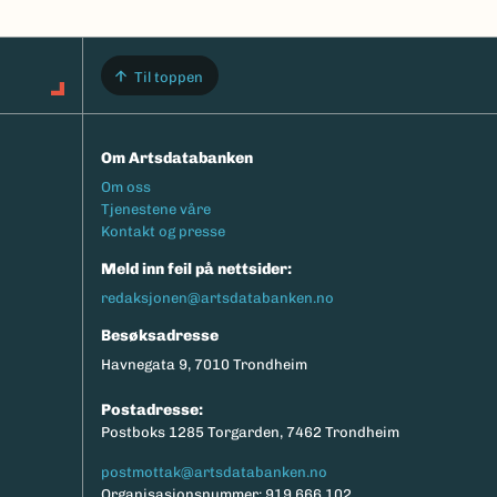
Til toppen
Om Artsdatabanken
Footermeny
Om oss
Tjenestene våre
Kontakt og presse
Meld inn feil på nettsider:
redaksjonen@artsdatabanken.no
Besøksadresse
Havnegata 9, 7010 Trondheim
Postadresse:
Postboks 1285 Torgarden, 7462 Trondheim
postmottak@artsdatabanken.no
Organisasjonsnummer: 919 666 102