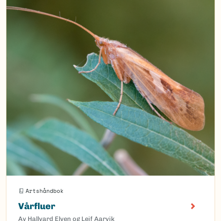
Artshåndbok
Vårfluer
Av Hallvard Elven og Leif Aarvik