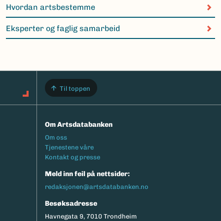
Hvordan artsbestemme
Eksperter og faglig samarbeid
Til toppen
Om Artsdatabanken
Footermeny
Om oss
Tjenestene våre
Kontakt og presse
Meld inn feil på nettsider:
redaksjonen@artsdatabanken.no
Besøksadresse
Havnegata 9, 7010 Trondheim