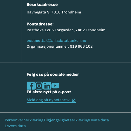
Besøksadresse
Havnegata 9, 7010 Trondheim
Postadresse:
Postboks 1285 Torgarden, 7462 Trondheim
postmottak@artsdatabanken.no
Organisasjonsnummer: 919 666 102
Følg oss på sosiale medier
Få siste nytt på e-post
(Ekstern lenke)
Meld deg på nyhetsbrev
Bunntekst
Personvernerklæring
Tilgjengelighetserklæring
Hente data
Levere data