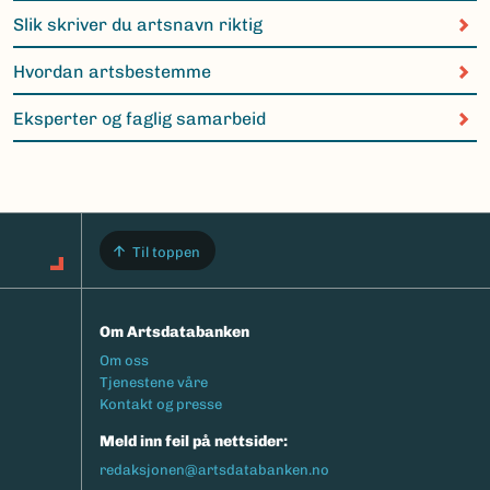
Slik skriver du artsnavn riktig
Hvordan artsbestemme
Eksperter og faglig samarbeid
Til toppen
Om Artsdatabanken
Footermeny
Om oss
Tjenestene våre
Kontakt og presse
Meld inn feil på nettsider:
redaksjonen@artsdatabanken.no