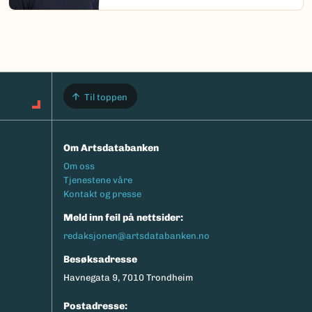
Til toppen
Om Artsdatabanken
Footermeny
Om oss
Tjenestene våre
Kontakt og presse
Meld inn feil på nettsider:
redaksjonen@artsdatabanken.no
Besøksadresse
Havnegata 9, 7010 Trondheim
Postadresse: