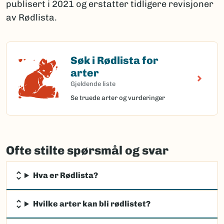
publisert i 2021 og erstatter tidligere revisjoner
av Rødlista.
Søk i Rødlista for
Søk i Rødlista for arter
arter
Gjeldende liste
Se truede arter og vurderinger
Ofte stilte spørsmål og svar
Hva er Rødlista?
Hvilke arter kan bli rødlistet?