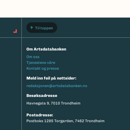
Til toppen
Om Artsdatabanken
Footermeny
Om oss
Tjenestene våre
Kontakt og presse
Meld inn feil på nettsider:
redaksjonen@artsdatabanken.no
Besøksadresse
Havnegata 9, 7010 Trondheim
Postadresse:
Postboks 1285 Torgarden, 7462 Trondheim