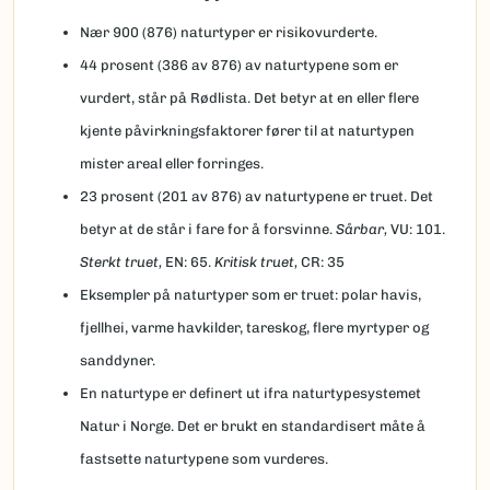
Nær 900 (876) naturtyper er risikovurderte.
44 prosent (386 av 876) av naturtypene som er
vurdert, står på Rødlista. Det betyr at en eller flere
kjente påvirkningsfaktorer fører til at naturtypen
mister areal eller forringes.
23 prosent (201 av 876) av naturtypene er truet. Det
betyr at de står i fare for å forsvinne.
Sårbar,
VU: 101.
Sterkt truet,
EN: 65.
Kritisk truet,
CR: 35
Eksempler på naturtyper som er truet: polar havis,
fjellhei, varme havkilder, tareskog, flere myrtyper og
sanddyner.
En naturtype er definert ut ifra naturtypesystemet
Natur i Norge. Det er brukt en standardisert måte å
fastsette naturtypene som vurderes.