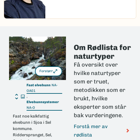
Om Rødlista for
naturtyper
Få oversikt over
Forstørr
hvilke naturtyper
som er truet,
Fast elvebunn
NA-
metodikken som er
OA01
,
brukt, hvilke
Elvebunnsystemer
eksperter som står
NA-O
bak vurderingene.
Fast noe kalkfattig
elvebunn i Sjoa i Sel
Forstå mer av
kommune.
rødlista
Ridderspranget, Sel,