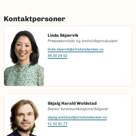
Kontaktpersoner
Linda Skjærvik
Pressekontakt og innholdsprodusent
linda.skjarvik@artsdatabanken.no
95 20 29 52
Skjalg Harald Woldstad
Senior kommunikasjonsrådgiver
skjalg.woldstad@artsdatabanken.no
41 52 91 73