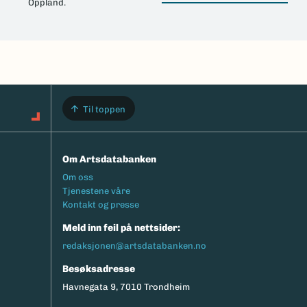
Oppland.
Til toppen
Om Artsdatabanken
Footermeny
Om oss
Tjenestene våre
Kontakt og presse
Meld inn feil på nettsider:
redaksjonen@artsdatabanken.no
Besøksadresse
Havnegata 9, 7010 Trondheim