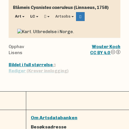
Blåmeis
Cyanistes caeruleus
(Linnaeus, 1758)
Art
LC
Artsobs
Opphav
Wouter Koch
Lisens
CC BY 4.0
Bildet i full størrelse
Rediger
(Krever innlogging)
Om Artsdatabanken
Besøksadresse