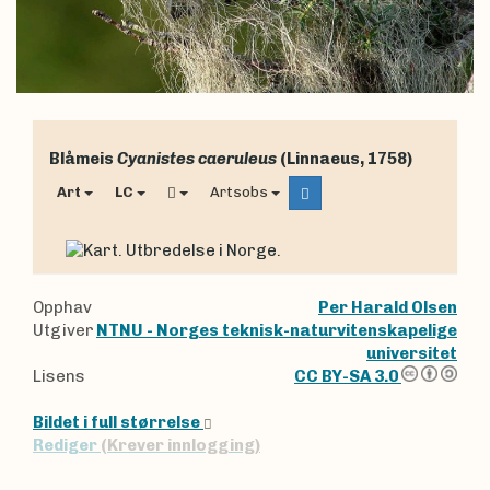
Blåmeis
Cyanistes caeruleus
(Linnaeus, 1758)
Art
LC
Artsobs
Opphav
Per Harald Olsen
Utgiver
NTNU - Norges teknisk-naturvitenskapelige
universitet
Lisens
CC BY-SA 3.0
Bildet i full størrelse
Rediger
(Krever innlogging)