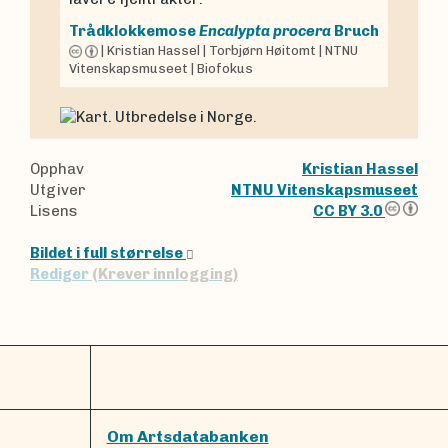
Trådklokkemose
Encalypta procera
Bruch
|
Kristian Hassel
|
Torbjørn Høitomt
|
NTNU
Vitenskapsmuseet
|
Biofokus
Opphav
Kristian Hassel
Utgiver
NTNU Vitenskapsmuseet
Lisens
CC BY 3.0
Bildet i full størrelse
Rediger
(Krever innlogging)
Om Artsdatabanken