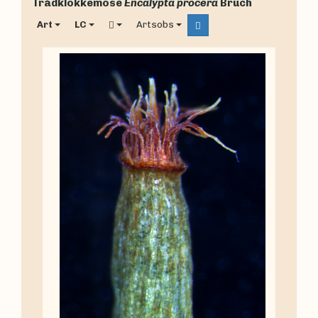
Trådklokkemose
Encalypta procera
Bruch
Art
LC
Artsobs