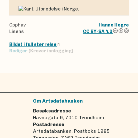
Opphav
Hanne Hegre
Lisens
CC BY-SA 4.0
Bildet i full størrelse
Rediger
(Krever innlogging)
Om Artsdatabanken
Besøksadresse
Havnegata 9, 7010 Trondheim
Postadresse
Artsdatabanken, Postboks 1285
Torgarden, 7462 Trondheim