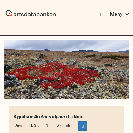
expand_more
Meny
Rypebær
Arctous alpina
(L.) Nied.
Art
LC
Artsobs