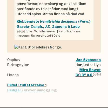
pæreformet sporokarp og et kapillitium
bestående av frie tråder med langt
utdradd spiss. Arten finnes på død ved.
Klubbenøste
Hemitrichia decipiens
(Pers.)
García-Cunch., J.C. Zamora & Lado
|
Edvin W. Johannesen
|
Naturhistorisk
museum, Universitetet i Oslo
Opphav
Jan Svensson
Bidragsyter
Har justert lys
Mira Rawet
Lisens
CC BY 4.0
Bildet i full størrelse
Rediger
(Krever innlogging)