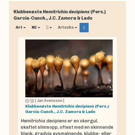
Klubbenøste
Hemitrichia decipiens
(Pers.)
García-Cunch., J.C. Zamora & Lado
Art
NE
Artsobs
|
Jan Svensson
|
Klubbenøste
Hemitrichia decipiens
(Pers.)
García-Cunch., J.C. Zamora & Lado
Hemitrichia decipiens
er en okergul,
skaftet slimsopp, oftest med en skinnende
blank, gradvis avsmalnende, klubbe- eller