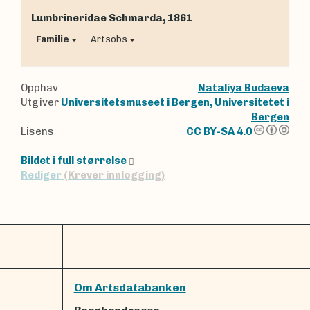
Lumbrineridae
Schmarda, 1861
Familie
Artsobs
Opphav
Nataliya Budaeva
Utgiver
Universitetsmuseet i Bergen, Universitetet i
Bergen
Lisens
CC BY-SA 4.0
Bildet i full størrelse
Rediger
(Krever innlogging)
Om Artsdatabanken