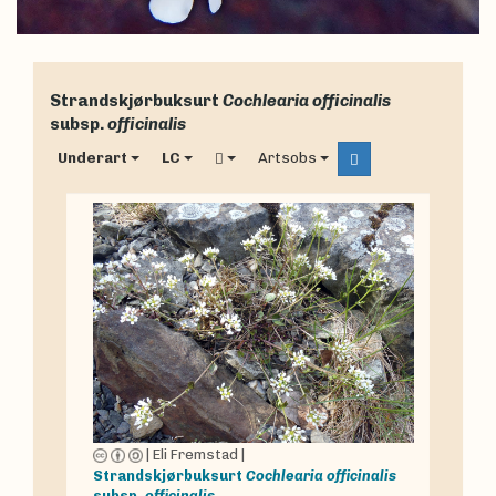
Strandskjørbuksurt
Cochlearia officinalis
subsp.
officinalis
Underart
LC
Artsobs
|
Eli Fremstad
|
Strandskjørbuksurt
Cochlearia officinalis
subsp.
officinalis