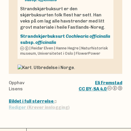
Strandskjørbuksurt er den
skjørbuksurten folk flest har sett. Han
veks på om lag alle havstrender med litt
grovt materiale i heile Fastlands-Noreg.
Strandskjørbuksurt
Cochlearia officinalis
subsp.
officinalis
|
Reidar Elven
|
Hanne Hegre
|
Naturhistorisk
museum, Universitetet i Oslo
|
FlowerPower
Opphav
Eli Fremstad
Lisens
CC BY-SA 4.0
Bildet i full størrelse
Rediger
(Krever innlogging)